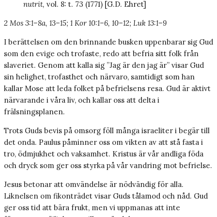
nutrit,
vol. 8: t. 73 (1771) [G.D. Ehret]
2 Mos 3:1–8a, 13–15; 1 Kor 10:1–6, 10–12; Luk 13:1–9
I berättelsen om den brinnande busken uppenbarar sig Gud
som den evige och trofaste, redo att befria sitt folk från
slaveriet. Genom att kalla sig ”Jag är den jag är” visar Gud
sin helighet, trofasthet och närvaro, samtidigt som han
kallar Mose att leda folket på befrielsens resa. Gud är aktivt
närvarande i våra liv, och kallar oss att delta i
frälsningsplanen.
Trots Guds bevis på omsorg föll många israeliter i begär till
det onda. Paulus påminner oss om vikten av att stå fasta i
tro, ödmjukhet och vaksamhet. Kristus är vår andliga föda
och dryck som ger oss styrka på vår vandring mot befrielse.
Jesus betonar att omvändelse är nödvändig för alla.
Liknelsen om fikonträdet visar Guds tålamod och nåd. Gud
ger oss tid att bära frukt, men vi uppmanas att inte