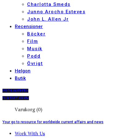
Charlotta Smeds
Junno Arocho Esteves
John L. Allen Jr
Recensioner
Böcker
Film
Musik
Podd
Övrigt
Helgon
Butik
PRENUMERERA
DIGITALT ARKIV
Varukorg (0)
Your go to resource for worldwide current affairs and news
Work With Us