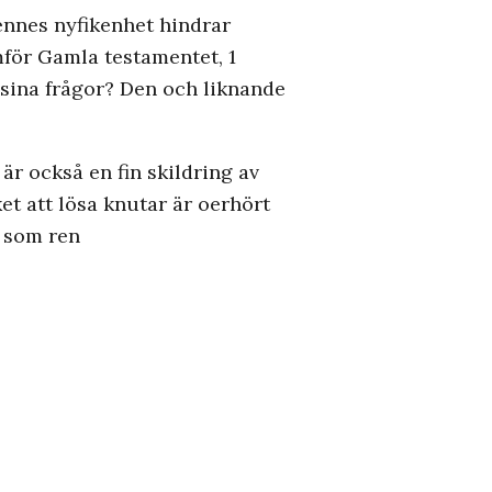
ennes nyfikenhet hindrar
mför Gamla testamentet, 1
å sina frågor? Den och liknande
r också en fin skildring av
et att lösa knutar är oerhört
n som ren