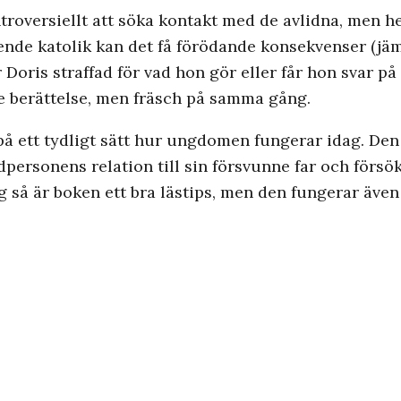
troversiellt att söka kontakt med de avlidna, men h
oende katolik kan det få förödande konsekvenser (jä
 Doris straffad för vad hon gör eller får hon svar p
 berättelse, men fräsch på samma gång.
 ett tydligt sätt hur ungdomen fungerar idag. Den ä
ersonens relation till sin försvunne far och försök
 så är boken ett bra lästips, men den fungerar äve