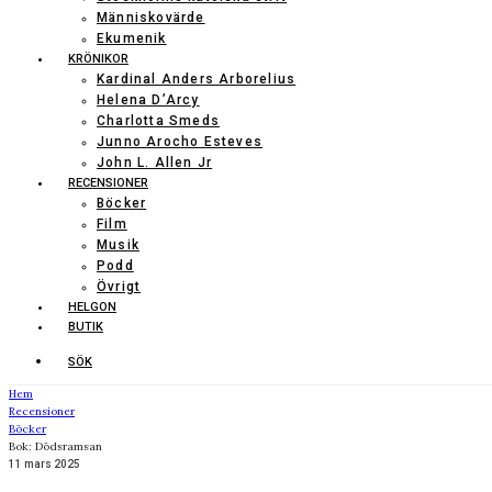
Människovärde
Ekumenik
KRÖNIKOR
Kardinal Anders Arborelius
Helena D’Arcy
Charlotta Smeds
Junno Arocho Esteves
John L. Allen Jr
RECENSIONER
Böcker
Film
Musik
Podd
Övrigt
HELGON
BUTIK
SÖK
Hem
Recensioner
Böcker
Bok: Dödsramsan
11 mars 2025