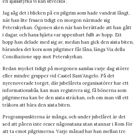
en själsstyrka vi kan utveckla”.
Jag såg det i blicken på en pilgrim som hade vandrat långt,
när han lite frusen tidigt en morgon närmade sig
Peterskyrkan. Ögonen sken när han berättade att han gått
i dagar, och hans hjärta var uppenbart fullt av hopp. Ett
hopp han delade med sig av, medan han gick den sista biten,
bärandes det kors som pilgrimer får låna, längs Via della
Conciliazione upp mot ­Peterskyrkan.
Redan mycket tidigt på morgonen samlas varje dag större
eller mindre grupper vid Castel Sant’Angelo. På det
nyrenoverade torget, där jubelårets organisatörer har ett
informationsbås, kan man registrera sig, få bönerna som
pilgrimerna kan be den sista sträckan, och om man vill ett
träkors att bära den sista biten.
Programpunkterna är många, och under jubelåret är det
sed att påven inte reser någonstans utan stannar i Rom för
att ta emot pilgrimerna. Varje månad har han mellan tre