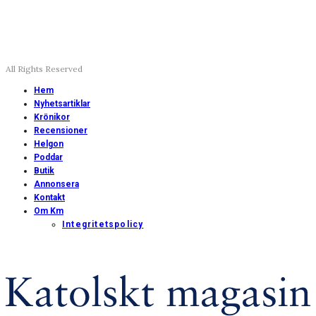
All Rights Reserved
Hem
Nyhetsartiklar
Krönikor
Recensioner
Helgon
Poddar
Butik
Annonsera
Kontakt
Om Km
Integritetspolicy