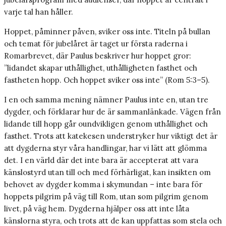
varje tal han håller.
Hoppet, påminner påven, sviker oss inte. Titeln på bullan
och temat för jubelåret är taget ur första raderna i
Romarbrevet, där Paulus beskriver hur hoppet gror:
”lidandet skapar uthållighet, uthålligheten fasthet och
fastheten hopp. Och hoppet sviker oss inte” (Rom 5:3–5).
I en och samma mening nämner Paulus inte en, utan tre
dygder, och förklarar hur de är sammanlänkade. Vägen från
lidande till hopp går oundvikligen genom uthållighet och
fasthet. Trots att katekesen understryker hur viktigt det är
att dygderna styr våra handlingar, har vi lätt att glömma
det. I en värld där det inte bara är accepterat att vara
känslostyrd utan till och med förhärligat, kan insikten om
behovet av dygder komma i skymundan – inte bara för
hoppets pilgrim på väg till Rom, utan som pilgrim genom
livet, på väg hem. Dygderna hjälper oss att inte låta
känslorna styra, och trots att de kan uppfattas som stela och