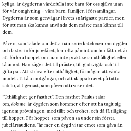
kyliga, är dygderna värdefulla inte bara för oss själva utan
för vår omgivning – våra barn, familjer, i församlingar.
Dygderna är som genvägar i livets snårigaste partier, men
för att man ska kunna använda dem måste man känna till
dem.
Påven, som talade om detta i sin serie katekeser om dygder
och laster inför jubelåret, har ofta påmint om hur lätt det är
att förlora hoppet om man inte praktiserar uthållighet eller
tålamod. Han säger det till präster, till gudsvigda och till
gifta par. Att sträva efter uthållighet, förmågan att vänta,
modet att tåla motgångar, och att släppa kravet på tutto
subito, allt genast, som påven uttrycker det.
”Uthållighet ger fasthet”. Den fasthet Paulus talar
om,
dokime
, är dygden som kommer efter att ha tagit sig
igenom prövningen, med tillit och trohet, och då få tillgång
till hoppet. För hoppet, som påven sa under sin första
jubelårsaudiens, ”är mer en dygd vi tar emot som gåva än