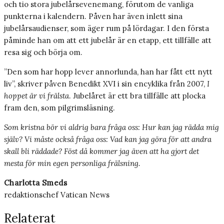
och tio stora jubelårsevenemang, förutom de vanliga
punkterna i kalendern. Påven har även inlett sina
jubelårsaudienser, som äger rum på lördagar. I den första
påminde han om att ett jubelår är en etapp, ett tillfälle att
resa sig och börja om.
”Den som har hopp lever annorlunda, han har fått ett nytt
liv”, skriver påven Benedikt XVI i sin encyklika från 2007,
I
hoppet är vi frälsta
. Jubelåret är ett bra tillfälle att plocka
fram den, som pilgrimsläsning.
Som kristna bör vi aldrig bara fråga oss: Hur kan jag rädda mig
själv? Vi måste också fråga oss: Vad kan jag göra för att andra
skall bli räddade? Föst då kommer jag även att ha gjort det
mesta för min egen personliga frälsning.
Charlotta Smeds
redaktionschef Vatican News
Relaterat