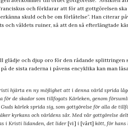
gen återkommer till ordet gottgörelse. ”Avsikten at
anciskus och förklarar att för att gottgörelsen ska 
tt erkänna skuld och be om förlåtelse”. Han citerar p
tets och våldets ruiner, så att den så efterlängtade kä
ll glädje och djup oro för den rådande splittringe
 på de sista raderna i påvens encyklika kan man läs
Kristi hjärta en ny möjlighet att i denna värld sprida l
 för de skador som tillfogats Kärleken, genom försumlig
uds kärlek sprida sig, som gottgörelse för alla de tillf
äker kyrkans och världens sår. Med vår gottgörelse delt
s i Kristi lidanden, det lider
[vi]
i
[vårt]
kött, för hans 