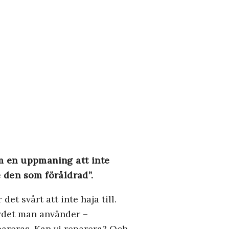
m en uppmaning att inte
e den som föråldrad”.
t svårt att inte haja till.
ordet man använder –
epareras. Kan vi reparera? Och