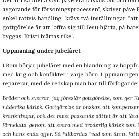
Det är i kapitel 5 som påve Franciskus om och om i
avgörande för försoningsprocessen”, skriver påve Fr
enkel rättvis handling” krävs två inställningar: ”a
gottgörelse är att ”offra sig till Jesu hjärta, på ha
byggas, Kristi hjärtas rike”.
Uppmaning under jubelåret
I Rom börjar jubelåret med en blandning av hoppfu
med krig och konflikter i varje hörn. Uppmaningen
reparerar, med de redskap man har till förfogande:
Bröder och systrar, jag föreslår gottgörelse, som ger 
nåderika kärlek. Gottgörelse är önskan att kompensera
kränkningar, och det mest passande sättet är att låta G
förnekats, genom att svara med broderlig kärlek som l
och hans enda offer. Så fullbordas ”vad som ännu fatta