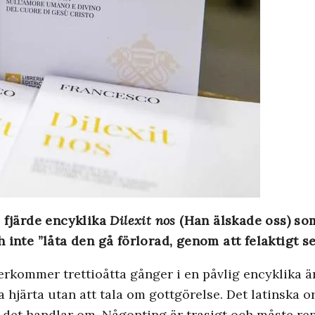
s fjärde encyklika
Dilexit nos
(Han älskade oss) so
 inte ”låta den gå förlorad, genom att felaktigt s
kommer trettioåtta gånger i en påvlig encyklika är de
a hjärta utan att tala om gottgörelse. Det latinska 
vad det handlar om. Någonting är trasigt och måste r