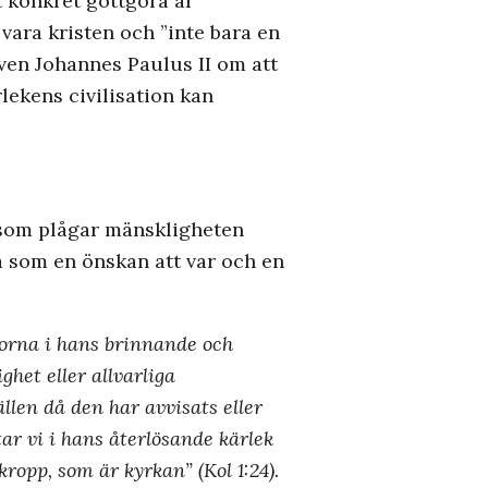
t konkret gottgöra är
vara kristen och ”inte bara en
åven Johannes Paulus II om att
rlekens civilisation kan
n som plågar mänskligheten
a som en önskan att var och en
ågorna i hans brinnande och
het eller allvarliga
ällen då den har avvisats eller
ar vi i hans återlösande kärlek
kropp, som är kyrkan” (Kol 1:24).