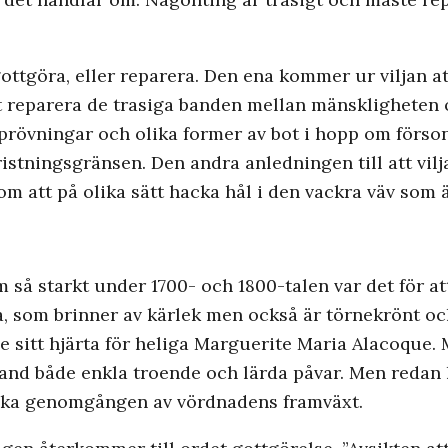
a gottgöra, eller reparera. Den ena kommer ur viljan 
 att reparera de trasiga banden mellan mänskligheten 
vi prövningar och olika former av bot i hopp om förso
 bristningsgränsen. Den andra anledningen till att vil
om att på olika sätt hacka hål i den vackra väv som 
m så starkt under 1700- och 1800-talen var det för at
a, som brinner av kärlek men också är törnekrönt och
sitt hjärta för heliga Marguerite Maria Alacoque. M
land både enkla troende och lärda påvar. Men redan
oriska genomgången av vördnadens framväxt.