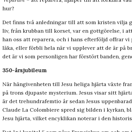
hur?
Det finns två anledningar till att som kristen vilj
liv, från krubban till korset, var en gottgörelse, i
han oss att reparera, och i hans efterföljd offrar 
läka, eller förbli hela när vi upplever att de är på
det är vi som personligen har förstört banden, gen
350-årsjubileum
När hängivenheten till Jesu heliga hjärta växte fra
på trons djupaste mysterium. Jesus visar sitt hjärt
är det trehundrafemtio år sedan Jesus uppenbarade 
Claude La Colombiere spred sig bilden i kyrkan, b
Jesu hjärta, vilket encyklikan noterar i den hist