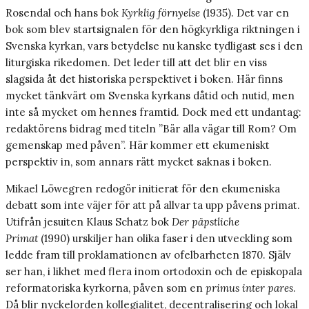
Rosendal och hans bok
Kyrklig förnyelse
(1935). Det var en
bok som blev startsignalen för den högkyrkliga riktningen i
Svenska kyrkan, vars betydelse nu kanske tydligast ses i den
liturgiska rikedomen. Det leder till att det blir en viss
slagsida åt det historiska perspektivet i boken. Här finns
mycket tänkvärt om Svenska kyrkans dåtid och nutid, men
inte så mycket om hennes framtid. Dock med ett undantag:
redaktörens bidrag med titeln ”Bär alla vägar till Rom? Om
gemenskap med påven”. Här kommer ett ekumeniskt
perspektiv in, som annars rätt mycket saknas i boken.
Mikael Löwegren redogör initierat för den ekumeniska
debatt som inte väjer för att på allvar ta upp påvens primat.
Utifrån jesuiten Klaus Schatz bok
Der päpstliche
Primat
(1990) urskiljer han olika faser i den utveckling som
ledde fram till proklamationen av ofelbarheten 1870. Själv
ser han, i likhet med flera inom ortodoxin och de episkopala
reformatoriska kyrkorna, påven som en
primus inter pares
.
Då blir nyckelorden kollegialitet, decentralisering och lokal