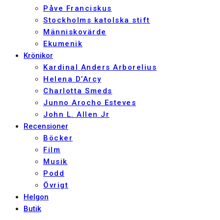
Påve Franciskus
Stockholms katolska stift
Människovärde
Ekumenik
Krönikor
Kardinal Anders Arborelius
Helena D’Arcy
Charlotta Smeds
Junno Arocho Esteves
John L. Allen Jr
Recensioner
Böcker
Film
Musik
Podd
Övrigt
Helgon
Butik