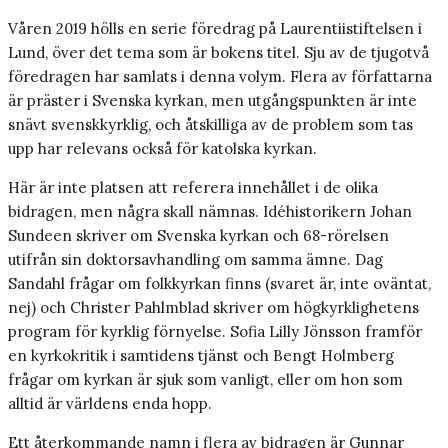
Våren 2019 hölls en serie föredrag på Laurentiistiftelsen i
Lund, över det tema som är bokens titel. Sju av de tjugotvå
föredragen har samlats i denna volym. Flera av författarna
är präster i Svenska kyrkan, men utgångspunkten är inte
snävt svenskkyrklig, och åtskilliga av de problem som tas
upp har relevans också för katolska kyrkan.
Här är inte platsen att referera innehållet i de olika
bidragen, men några skall nämnas. Idéhistorikern Johan
Sundeen skriver om Svenska kyrkan och 68-rörelsen
utifrån sin doktorsavhandling om samma ämne. Dag
Sandahl frågar om folkkyrkan finns (svaret är, inte oväntat,
nej) och Christer Pahlmblad skriver om högkyrklighetens
program för kyrklig förnyelse. Sofia Lilly Jönsson framför
en kyrkokritik i samtidens tjänst och Bengt Holmberg
frågar om kyrkan är sjuk som vanligt, eller om hon som
alltid är världens enda hopp.
Ett återkommande namn i flera av bidragen är Gunnar