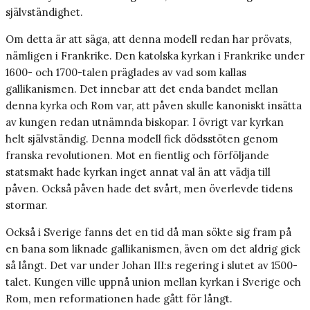
självständighet.
Om detta är att säga, att denna modell redan har prövats,
nämligen i Frankrike. Den katolska kyrkan i Frankrike under
1600- och 1700-talen präglades av vad som kallas
gallikanismen. Det innebar att det enda bandet mellan
denna kyrka och Rom var, att påven skulle kanoniskt insätta
av kungen redan utnämnda biskopar. I övrigt var kyrkan
helt självständig. Denna modell fick dödsstöten genom
franska revolutionen. Mot en fientlig och förföljande
statsmakt hade kyrkan inget annat val än att vädja till
påven. Också påven hade det svårt, men överlevde tidens
stormar.
Också i Sverige fanns det en tid då man sökte sig fram på
en bana som liknade gallikanismen, även om det aldrig gick
så långt. Det var under Johan III:s regering i slutet av 1500-
talet. Kungen ville uppnå union mellan kyrkan i Sverige och
Rom, men reformationen hade gått för långt.