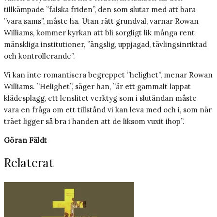
tillkämpade ”falska friden”, den som slutar med att bara
”vara sams”, måste ha. Utan rätt grundval, varnar Rowan
Williams, kommer kyrkan att bli sorgligt lik många rent
mänskliga institutioner, ”ängslig, uppjagad, tävlingsinriktad
och kontrollerande”.
Vi kan inte romantisera begreppet ”helighet”, menar Rowan
Williams. ”Helighet”, säger han, ”är ett gammalt lappat
klädesplagg, ett lenslitet verktyg som i slutändan måste
vara en fråga om ett tillstånd vi kan leva med och i, som när
träet ligger så bra i handen att de liksom vuxit ihop”.
Göran Fäldt
Relaterat