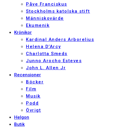
Påve Franciskus
Stockholms katolska stift
Människovärde
Ekumenik
Krönikor
Kardinal Anders Arborelius
Helena D’Arcy
Charlotta Smeds
Junno Arocho Esteves
John L. Allen Jr
Recensioner
Böcker
Film
Musik
Podd
Övrigt
Helgon
Butik