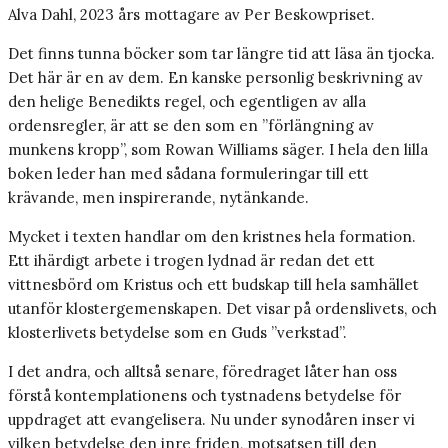
Alva Dahl, 2023 års mottagare av Per Beskowpriset.
Det finns tunna böcker som tar längre tid att läsa än tjocka.
Det här är en av dem. En kanske personlig beskrivning av
den helige Benedikts regel, och egentligen av alla
ordensregler, är att se den som en ”förlängning av
munkens kropp”, som Rowan Williams säger. I hela den lilla
boken leder han med sådana formuleringar till ett
krävande, men inspirerande, nytänkande.
Mycket i texten handlar om den kristnes hela formation.
Ett ihärdigt arbete i trogen lydnad är redan det ett
vittnesbörd om Kristus och ett budskap till hela samhället
utanför klostergemenskapen. Det visar på ordenslivets, och
klosterlivets betydelse som en Guds ”verkstad”.
I det andra, och alltså senare, föredraget låter han oss
förstå kontemplationens och tystnadens betydelse för
uppdraget att evangelisera. Nu under synodåren inser vi
vilken betydelse den inre friden, motsatsen till den