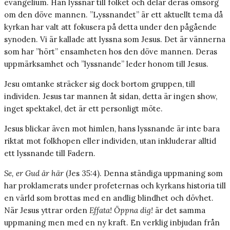
evangelium. Han lyssnar till folket och delar deras omsorg
om den döve mannen. ”Lyssnandet” är ett aktuellt tema då
kyrkan har valt att fokusera på detta under den pågående
synoden. Vi är kallade att lyssna som Jesus. Det är vännerna
som har ”hört” ensamheten hos den döve mannen. Deras
uppmärksamhet och ”lyssnande” leder honom till Jesus.
Jesu omtanke sträcker sig dock bortom gruppen, till
individen. Jesus tar mannen åt sidan, detta är ingen show,
inget spektakel, det är ett personligt möte.
Jesus blickar även mot himlen, hans lyssnande är inte bara
riktat mot folkhopen eller individen, utan inkluderar alltid
ett lyssnande till Fadern.
Se, er Gud är här
(Jes 35:4). Denna ständiga uppmaning som
har proklamerats under profeternas och kyrkans historia till
en värld som brottas med en andlig blindhet och dövhet.
När Jesus yttrar orden
Effata! Öppna dig!
är det samma
uppmaning men med en ny kraft. En verklig inbjudan från