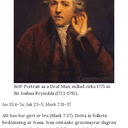
Self-Portrait as a Deaf Man, målad cirka 1775 av
Sir Joshua Reynolds (1723-1792).
Jes 35:4–7a; Jak 2:1–5; Mark 7:31–37
Allt han har gjort är bra
(Mark 7:37). Detta är folkets
bedömning av Jesus. Jesu omtanke genomsyrar dagens