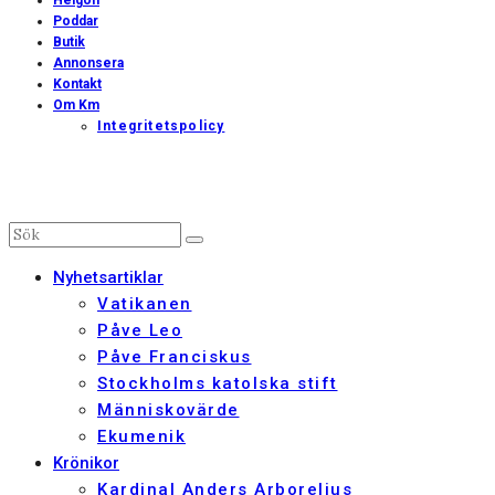
Poddar
Butik
Annonsera
Kontakt
Om Km
Integritetspolicy
Nyhetsartiklar
Vatikanen
Påve Leo
Påve Franciskus
Stockholms katolska stift
Människovärde
Ekumenik
Krönikor
Kardinal Anders Arborelius