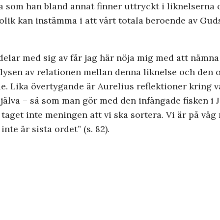
a som han bland annat finner uttryckt i liknelserna 
tolik kan instämma i att vårt totala beroende av Gu
delar med sig av får jag här nöja mig med att nämna
alysen av relationen mellan denna liknelse och den 
 Lika övertygande är Aurelius reflektioner kring va
jälva – så som man gör med den infångade fisken i J
d taget inte meningen att vi ska sortera. Vi är på väg
te är sista ordet” (s. 82).