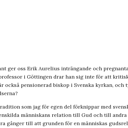
nt ger oss Erik Aurelius inträngande och pregnanta
rofessor i Göttingen drar han sig inte för att kritis
är också pensionerad biskop i Svenska kyrkan, och 
elserna?
tradition som jag för egen del förknippar med svens
enskilda människans relation till Gud och till andr
ra gånger till att grunden för en människas gudsrel