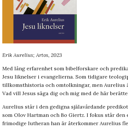
Erik Aurelius; Artos, 2023
Med lång erfarenhet som bibelforskare och predika
Jesu liknelser i evangelierna. Som tidigare teologip
tillkomsthistoria och omtolkningar, men Aurelius 
Vad vill Jesus säga dig och mig med de här berätt
Aurelius står i den gedigna själavårdande prediko
som Olov Hartman och Bo Giertz. I fokus står den 
frimodige lutheran han är återkommer Aurelius fle