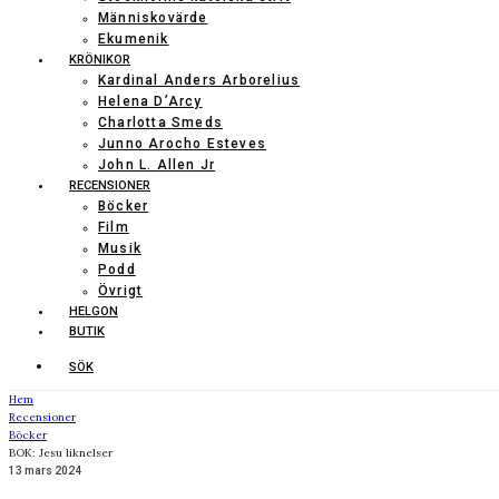
Människovärde
Ekumenik
KRÖNIKOR
Kardinal Anders Arborelius
Helena D’Arcy
Charlotta Smeds
Junno Arocho Esteves
John L. Allen Jr
RECENSIONER
Böcker
Film
Musik
Podd
Övrigt
HELGON
BUTIK
SÖK
Hem
Recensioner
Böcker
BOK: Jesu liknelser
13 mars 2024