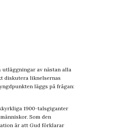
 utläggningar av nästan alla
kt diskutera liknelsernas
tyngdpunkten läggs på frågan:
kkyrkliga 1900-talsgiganter
a människor. Som den
ation är att Gud förklarar