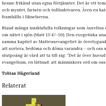
henne frikänd utan egna förtjänster. Det är ett tem
och myntet, farisén och tullindrivaren. Även en ka
framhålls i liknelserna.
Bland många insiktsfulla tolkningar som Aurelius 
om nätet i sjön (Matt 13:47–50). Den exegetiska an
samma kapitel av Matteusevangeliet är övertygande.
att sortera, bedöma och döma varandra – och oss s
slutpoäng är värd att ta till sig: ”Det är över huvu
evangelium, en lättnad: att människors ord om oss in
Tobias Hägerland
Relaterat