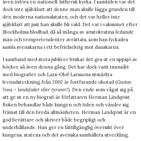
även införa en nationell, luthersk kyrka. I samtiden var det
dock inte självklart att denne man skulle lägga grunden till
den moderna nationalstaten, och det var heller inte
självklart att just han skulle bli vald. Det var i vakuumet efter
Stockholms blodbad, då så många av aristokratins ledande
män och tronpretendenter avrättats, som han lyckades
samla svenskarna i ett befrielsekrig mot danskarna.
I samband med stora jubileer brukar det ges ut en uppsjö av
böcker, så även denna gång. Det har dock varit tunnsått
med biografier och Lars-Olof Larssons utmärkta
levnadsteckning från 2002 är fortfarande ohotad (
Gustav
Vasa – landsfader eller tyrann?
). Den ende som vågat sig på
att ge ut en ny biografi är författaren Herman Lindqvist.
Boken behandlar både kungen och tiden och vänder sig
främst till den breda allmänheten. ­Herman Lindqvist är en
god berättare och skriver både begripligt och
underhållande. Han ger en lättillgänglig översikt över
kungens, statens och det svenska samhällets utveckling.