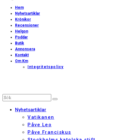
Hem
Nyhetsartiklar
Krönikor
Recensioner
Helgon
Poddar
Butik
Annonsera
Kontakt
Om Km
Integritetspolicy
Nyhetsartiklar
Vatikanen
Påve Leo
Påve Franciskus
Stockholms katolska stift