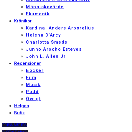
Människovärde
Ekumenik
Krönikor
Kardinal Anders Arborelius
Helena D’Arcy
Charlotta Smeds
Junno Arocho Esteves
John L. Allen Jr
Recensioner
Böcker
Film
Musik
Podd
Övrigt
Helgon
Butik
PRENUMERERA
DIGITALT ARKIV