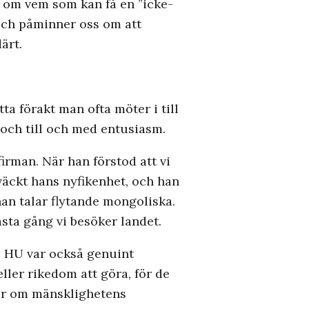
r om vem som kan få en ”icke-
 och påminner oss om att
ärt.
a förakt man ofta möter i till
och till och med entusiasm.
irman. När han förstod att vi
väckt hans nyfikenhet, och han
 han talar flytande mongoliska.
sta gång vi besöker landet.
e HU var också genuint
ler rikedom att göra, för de
lser om mänsklighetens