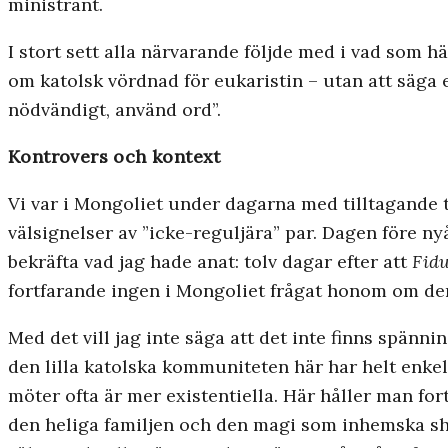
ministrant.
I stort sett alla närvarande följde med i vad som 
om katolsk vördnad för eukaristin – utan att säga e
nödvändigt, använd ord”.
Kontrovers och kontext
Vi var i Mongoliet under dagarna med tilltagande 
välsignelser av ”icke-reguljära” par. Dagen före nyår
bekräfta vad jag hade anat: tolv dagar efter att
Fidu
fortfarande ingen i Mongoliet frågat honom om de
Med det vill jag inte säga att det inte finns spänn
den lilla katolska kommuniteten här har helt enkel
möter ofta är mer existentiella. Här håller man for
den heliga familjen och den magi som inhemska sha