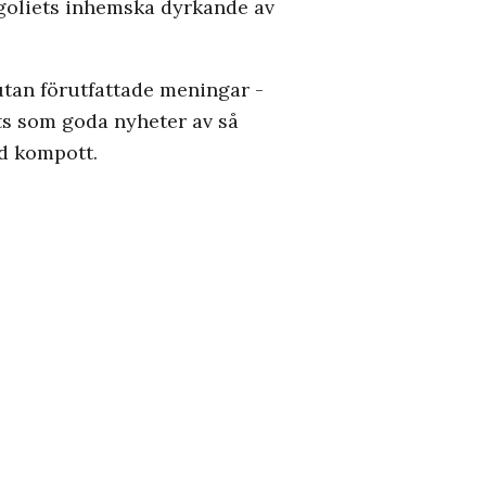
ngoliets inhemska dyrkande av
utan förutfattade meningar ­
ts som goda nyheter av så
ad kompott.