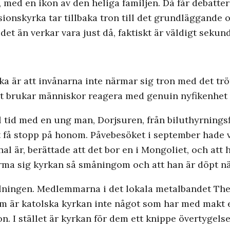
 med en ikon av den heliga familjen. Då får debatte
ssionskyrka tar tillbaka tron till det grundläggande
et än verkar vara just då, faktiskt är väldigt sekund
 är att invånarna inte närmar sig tron med det trött
et brukar människor reagera med genuin nyfikenhet 
l tid med en ung man, Dorjsuren, från biluthyrningsf
t få stopp på honom. Påvebesöket i september hade 
inal är, berättade att det bor en i Mongoliet, och att
rma sig kyrkan så småningom och att han är döpt nä
llningen. Medlemmarna i det lokala metalbandet Th
m är katolska kyrkan inte något som har med makt el
on. I stället är kyrkan för dem ett knippe övertyge