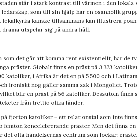
den står i stark kontrast till värmen i den lokala 
ledarskap, som till sin hjälp har en osannolik grup
 lokalkyrka kanske tillsammans kan illustrera poän
a drama utspelar sig på andra håll.
som det går att komma rent existentiellt, har de två
 präster. Globalt finns en präst på 3 373 katoliker
300 katoliker, i Afrika är det en på 5 500 och i Latina
h ironiskt nog gäller samma sak i Mongoliet. Trots 
ilket blir en präst på 56 katoliker. Dessutom finns s
keter från trettio olika länder.
n på fjorton katoliker – ett relationstal som inte fi
 femton koncelebrerande präster. Men det finns en
är det ofta händelsernas centrum som lockar; präster