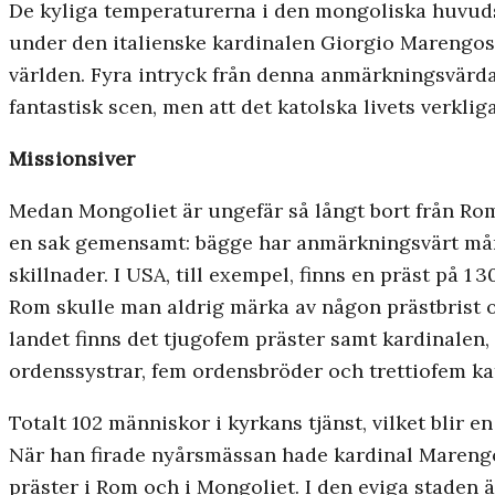
De kyliga temperaturerna i den mongoliska huvudsta
under den italienske kardinalen Giorgio Marengos 
världen. Fyra intryck från denna anmärkningsvärda
fantastisk scen, men att det katolska livets verklig
Missionsiver
Medan Mongoliet är ungefär så långt bort från Rom 
en sak gemensamt: bägge har anmärkningsvärt många
skillnader. I USA, till exempel, finns en präst på 1 
Rom skulle man aldrig märka av någon prästbrist oc
landet finns det tjugofem präster samt kardinalen, v
ordenssystrar, fem ordensbröder och trettiofem kate
Totalt 102 människor i kyrkans tjänst, vilket blir e
När han firade nyårsmässan hade kardinal Marengo
präster i Rom och i Mongoliet. I den eviga staden 