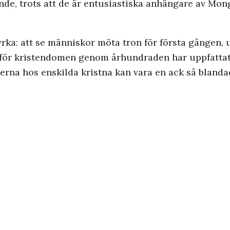
nde, trots att de är entusiastiska anhängare av Mo
yrka: att se människor möta tron för första gången, 
rför kristendomen genom århundraden har uppfatta
erna hos enskilda kristna kan vara en ack så bland