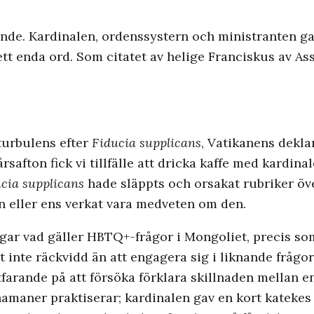
hände. Kardinalen, ordenssystern och ministranten 
tt enda ord. Som citatet av helige Franciskus av Assi
turbulens efter
Fiducia supplicans
, Vatikanens dekla
safton fick vi tillfälle att dricka kaffe med kardinale
cia supplicans
hade släppts och orsakat rubriker öve
n eller ens verkat vara medveten om den.
ingar vad gäller HBTQ+-frågor i Mongoliet, precis so
t inte räckvidd än att engagera sig i liknande fråg
tfarande på att försöka förklara skillnaden mellan e
maner praktiserar; kardinalen gav en kort katekes 