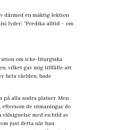
gav därmed en mäktig lektion
si lyder: ”Predika alltid – om
ration om icke-liturgiska
n, vilket gav mig tillfälle att
r hela världen, hade
m på alla andra platser. Men
or, eftersom de utmaningar de
n välsignelse med en bild av
om just detta när han