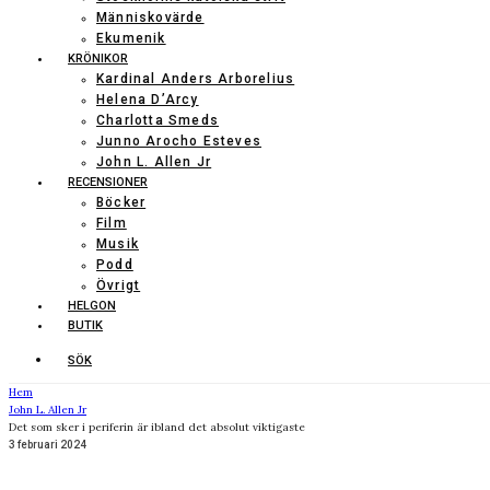
Människovärde
Ekumenik
KRÖNIKOR
Kardinal Anders Arborelius
Helena D’Arcy
Charlotta Smeds
Junno Arocho Esteves
John L. Allen Jr
RECENSIONER
Böcker
Film
Musik
Podd
Övrigt
HELGON
BUTIK
SÖK
Hem
John L. Allen Jr
Det som sker i periferin är ibland det absolut viktigaste
3 februari 2024