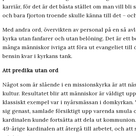
karriär, för det är det bästa stället om man vill bl
och bara fjorton troende skulle känna till det – och
Med andra ord, övervikten av personal på en så avl
kyrka utan fanfarer och utan belöning. Det är ett 
många människor ivriga att föra ut evangeliet till d
bensin kvar i kyrkans tank.
Att predika utan ord
Något som är slående i en missionskyrka är att näst
kultur. Resultatet blir att människor är väldigt 
klassiskt exempel var i nyårsmässan i domkyrkan. 
sig genast, samlade försiktigt upp varenda smula oc
kardinalen kunde fortsätta att dela ut kommunion.
49-årige kardinalen att återgå till arbetet, och a