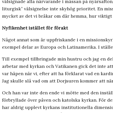
välsignade alla närvarande i mässan på nyårsafton,
liturgisk” välsignelse inte skyhög prioritet. En mi
mycket av det vi bråkar om där hemma, hur viktigt d
Nyfikenhet istället för förakt
Något annat som är uppfriskande i en missionskyrka
exempel delar av Europa och Latinamerika. I ställ
Till exempel tillbringade min hustru och jag en de
arbetar med kyrkan och Vatikanen gick det inte at
var häpen när vi, efter att ha förklarat vad en kard
Jag skulle slå vad om att Dorjsuren kommer att nä
Och han var inte den ende vi mötte med den instä
förbryllade över påven och katolska kyrkan. För de
har aldrig upplevt kyrkans institutionella dimensi