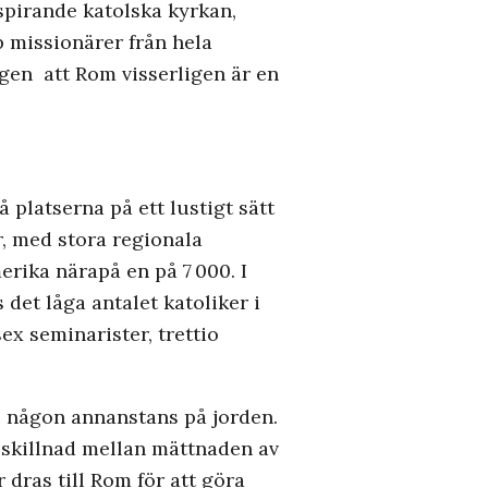
spirande katolska kyrkan,
p missionärer från hela
gen att Rom visserligen är en
 platserna på ett lustigt sätt
, med stora regionala
merika närapå en på 7 000. I
det låga antalet katoliker i
ex seminarister, trettio
nns någon annanstans på jorden.
 skillnad mellan mättnaden av
 dras till Rom för att göra