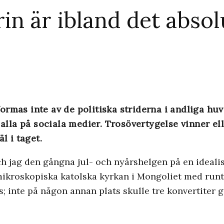
in är ibland det absol
o formas inte av de politiska striderna i andliga h
 alla på sociala medier. Trosövertygelse vinner ell
l i taget.
jag den gångna jul- och nyårshelgen på en idealisk
 mikroskopiska katolska kyrkan i Mongoliet med runt 
; inte på någon annan plats skulle tre konvertiter g