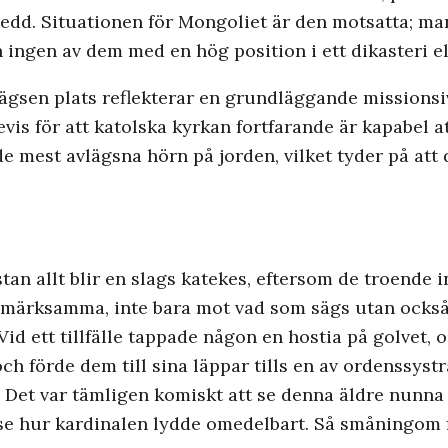
i sedd. Situationen för Mongoliet är den motsatta; ma
 ingen av dem med en hög position i ett dikasteri ell
ägsen plats reflekterar en grundläggande missionsive
bevis för att katolska kyrkan fortfarande är kapabel
e mest avlägsna hörn på jorden, vilket tyder på att de
an allt blir en slags katekes, eftersom de troende i
uppmärksamma, inte bara mot vad som sägs utan också
Vid ett tillfälle tappade någon en hostia på golvet
h förde dem till sina läppar tills en av ordenssystr
 Det var tämligen komiskt att se denna äldre nunna 
tt se hur kardinalen lydde omedelbart. Så småningom 