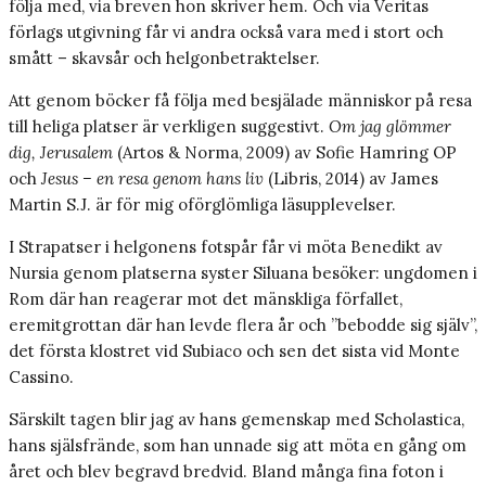
följa med, via breven hon skriver hem. Och via ­Veritas
förlags utgivning får vi andra också vara med i stort och
smått – skavsår och helgonbetraktelser.
Att genom böcker få följa med besjälade människor på resa
till heliga platser är verkligen suggestivt.
Om jag glömmer
dig, Jerusalem
(Artos & Norma, 2009) av Sofie Hamring OP
och
Jesus – en resa genom hans liv
(Libris, 2014) av James
Martin S.J. är för mig oförglömliga läsupplevelser.
I Strapatser i helgonens fotspår får vi möta Benedikt av
Nursia genom platserna syster Siluana besöker: ungdomen i
Rom där han reagerar mot det mänskliga förfallet,
eremitgrottan där han levde flera år och ”bebodde sig själv”,
det första klostret vid Subiaco och sen det sista vid Monte
Cassino.
Särskilt tagen blir jag av hans gemenskap med Scholastica,
hans själsfrände, som han unnade sig att möta en gång om
året och blev begravd bredvid. Bland många fina foton i