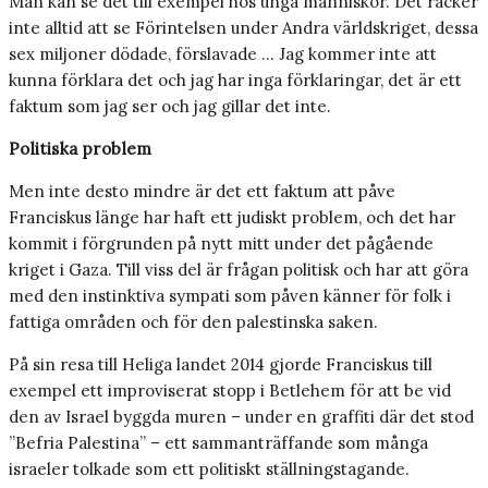
Man kan se det till exempel hos unga människor. Det räcker
inte alltid att se Förintelsen under Andra världskriget, dessa
sex miljoner dödade, förslavade … Jag kommer inte att
kunna förklara det och jag har inga förklaringar, det är ett
faktum som jag ser och jag gillar det inte.
Politiska problem
Men inte desto mindre är det ett faktum att påve
Franciskus länge har haft ett judiskt problem, och det har
kommit i förgrunden på nytt mitt under det pågående
kriget i Gaza. Till viss del är frågan politisk och har att göra
med den instinktiva sympati som påven känner för folk i
fattiga områden och för den palestinska saken.
På sin resa till Heliga landet 2014 gjorde Franciskus till
exempel ett improviserat stopp i Betlehem för att be vid
den av Israel byggda muren – under en graffiti där det stod
”Befria Palestina” – ett sammanträffande som många
israeler tolkade som ett politiskt ställningstagande.