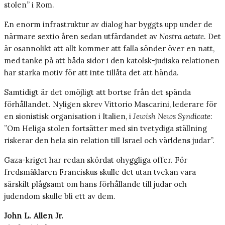
stolen” i Rom.
En enorm infrastruktur av dialog har byggts upp under de
närmare sextio åren sedan utfärdandet av
Nostra aetate
. Det
är osannolikt att allt kommer att falla sönder över en natt,
med tanke på att båda sidor i den katolsk-judiska relationen
har starka motiv för att inte tillåta det att hända.
Samtidigt är det omöjligt att bortse från det spända
förhållandet. Nyligen skrev Vittorio Mascarini, lederare för
en sionistisk organisation i Italien, i
Jewish News Syndicate
:
”Om Heliga stolen fortsätter med sin tvetydiga ställning
riskerar den hela sin relation till Israel och världens judar”.
Gaza-kriget har redan skördat ohyggliga offer. För
fredsmäklaren Franciskus skulle det utan tvekan vara
särskilt plågsamt om hans förhållande till judar och
judendom skulle bli ett av dem.
John L. Allen Jr.