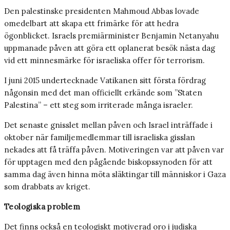
Den palestinske presidenten Mahmoud Abbas lovade
omedelbart att skapa ett frimärke för att hedra
ögonblicket. Israels premiärminister Benjamin Netanyahu
uppmanade påven att göra ett oplanerat besök nästa dag
vid ett minnesmärke för israeliska offer för terrorism.
I juni 2015 undertecknade Vatikanen sitt första fördrag
någonsin med det man officiellt erkände som ”Staten
Palestina” – ett steg som irriterade många israeler.
Det senaste gnisslet mellan påven och Israel inträffade i
oktober när familjemedlemmar till israeliska gisslan
nekades att få träffa påven. Motiveringen var att påven var
för upptagen med den pågående biskopssynoden för att
samma dag även hinna möta släktingar till människor i Gaza
som drabbats av kriget.
Teologiska problem
Det finns också en teologiskt motiverad oro i judiska