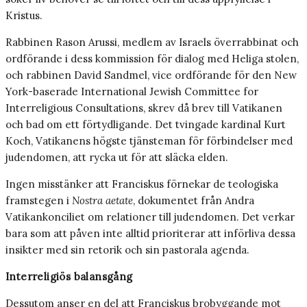
Kristus.
Rabbinen Rason Arussi, medlem av Israels överrabbinat och
ordförande i dess kommission för dialog med Heliga stolen,
och rabbinen David Sandmel, vice ordförande för den New
York-baserade International Jewish Committee for
Interreligious Consultations, skrev då brev till Vatikanen
och bad om ett förtydligande. Det tvingade kardinal Kurt
Koch, Vatikanens högste tjänsteman för förbindelser med
judendomen, att rycka ut för att släcka elden.
Ingen misstänker att Franciskus förnekar de teologiska
framstegen i
Nostra aetate
, dokumentet från Andra
Vatikankonciliet om relationer till judendomen. Det verkar
bara som att påven inte alltid prioriterar att införliva dessa
insikter med sin retorik och sin pastorala agenda.
Interreligiös balansgång
Dessutom anser en del att Franciskus brobyggande mot