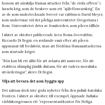
honom att särskilja Hamas attacker från ”de civila offren” i
Israels krig, som de beskrev som ett ”självförsvarskrig”. En
av de som undertecknade brevet var rabbinen David Meyer,
som undervisar vid det påvliga universitetet Gregoriana i
Rom. Universitetet drivs av Jesuitorden, som påven tillhör.
I slutet av oktober publicerade även Roms överrabbin,
Riccardo Di Segni, en svidande essä efter att påven
uppmanat till fredsbön, utan att fördöma Hamasattackerna
som startade kriget.
”Bön kan bli ett alibi för att avlasta sitt samvete, för att
etablera olämplig jämlik distans, för att radera moraliska
utvärderingar”, skrev Di Segni.
Vilja att bevara det som byggts upp
Det saknas dock inte goda nyheter från den judisk-katolska
fronten. I slutet av oktober, till exempel, öppnade Judiska
världskongressen ett ”representantkontor för Heliga