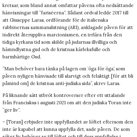
kretsar, som bland annat omfattar påvens ofta nedsättande
hänvisningar till ”fariséerna”. Sådant ordval ledde 2017 till
att Giuseppe Laras, ordförande för de italienska
rabbinernas sammanslutning (ARI), anklagade påven för att
indirekt återuppliva marcionismen, en irrlära från den
tidiga kyrkans tid som skilde på judarnas illvilliga och
hämndlystna gud och de kristnas kärleksfulle och
barmhärtige Gud.
”Man behöver bara tänka på lagen om ’öga för öga’, som
påven nyligen hänvisade till slarvigt och felaktigt [för att bli
påmind om] de kristnas anti-judiska sida”, skrev Laras.
På liknande sätt utbröt kontroverser efter ett uttalande
från Franciskus i augusti 2021 om att den judiska Toran inte
”ger liv”.
– [Toran] erbjuder inte uppfyllandet av löftet eftersom den
inte är kapabel att kunna uppfylla det, sade påven. De som
söker liv behöver se till löftet och till dess uppfyllelse i