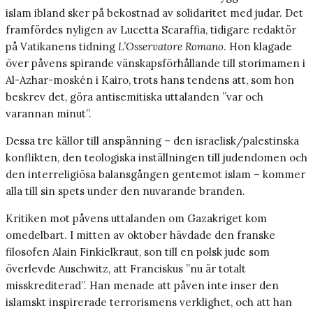
islam ibland sker på bekostnad av solidaritet med judar. Det
framfördes nyligen av Lucetta Scaraffia, tidigare redaktör
på Vatikanens tidning
L’Osservatore Romano
. Hon klagade
över påvens spirande vänskapsförhållande till storimamen i
Al-Azhar-moskén i Kairo, trots hans tendens att, som hon
beskrev det, göra antisemitiska uttalanden ”var och
varannan minut”.
Dessa tre källor till anspänning – den israelisk/palestinska
konflikten, den teologiska inställningen till judendomen och
den interreligiösa balansgången gentemot islam – kommer
alla till sin spets under den nuvarande branden.
Kritiken mot påvens uttalanden om Gaza­kriget kom
omedelbart. I mitten av oktober hävdade den franske
filosofen Alain Finkielkraut, son till en polsk jude som
överlevde Auschwitz, att Franciskus ”nu är totalt
misskrediterad”. Han menade att påven inte inser den
islamskt inspirerade terrorismens verklighet, och att han