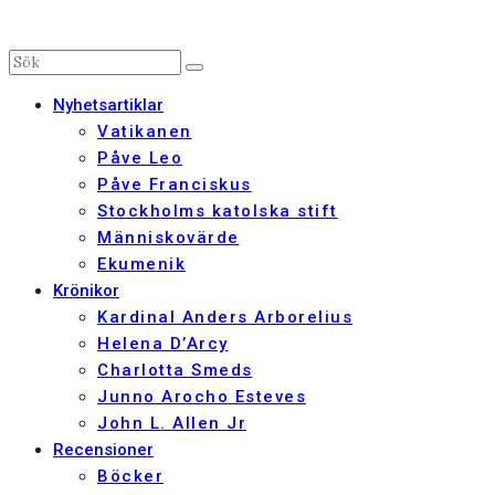
Nyhetsartiklar
Vatikanen
Påve Leo
Påve Franciskus
Stockholms katolska stift
Människovärde
Ekumenik
Krönikor
Kardinal Anders Arborelius
Helena D’Arcy
Charlotta Smeds
Junno Arocho Esteves
John L. Allen Jr
Recensioner
Böcker