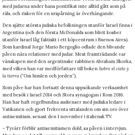
med judarna under hans pontifikat inte alltid gått som på
räls, och risken för en urspårning är överhängande.
Den sjätte största judiska befolkningen utanför Israel finns i
Argentina (och den första McDonalds som blivit kosher
utanför Israel låg faktiskt i ett köpcentrum i Buenos Aires).
Som kardinal Jorge Mario Bergoglio odlade den blivande
påven nära relationer med judar. Mest framträdande var
vänskapen med den argentinske rabbinen Abraham Skorka,
med vilken han var medförfattare till boken
Sobre el cielo y
la tierra
(”Om himlen och jorden”).
Som påve har han fortsatt denna uppsökande verksamhet
med besök i Israel 2014 och Stora synagogan i Rom 2016.
Han har haft regelbundna audienser med judiska ledare i
Vatikanen och gjort frekventa uttalanden om sin oro över
antisemitism, senast den 1 november i italiensk TV.
– Tyvärr förblir antisemitismen dold, sa påven i intervjun.