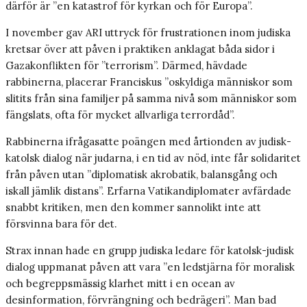
därför är ”en katastrof för kyrkan och för Europa”.
I november gav ARI uttryck för frustrationen inom judiska
kretsar över att påven i praktiken anklagat båda sidor i
Gazakonflikten för ”terrorism”. Därmed, hävdade
rabbinerna, placerar Franciskus ”oskyldiga människor som
slitits från sina familjer på samma nivå som människor som
fängslats, ofta för mycket allvarliga terrordåd”.
Rabbinerna ifrågasatte poängen med årtionden av judisk-
katolsk dialog när judarna, i en tid av nöd, inte får solidaritet
från påven utan ”diplomatisk akrobatik, balansgång och
iskall jämlik distans”. Erfarna Vatikandiplomater avfärdade
snabbt kritiken, men den kommer sannolikt inte att
försvinna bara för det.
Strax innan hade en grupp judiska ledare för katolsk-judisk
dialog uppmanat påven att vara ”en ledstjärna för moralisk
och begreppsmässig klarhet mitt i en ocean av
desinformation, förvrängning och bedrägeri”. Man bad