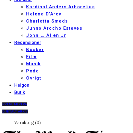
Kardinal Anders Arborelius
Helena D’Arcy
Charlotta Smeds
Junno Arocho Esteves
John L. Allen Jr
Recensioner
Böcker
Film
Musik
Podd
Övrigt
Helgon
Butik
PRENUMERERA
DIGITALT ARKIV
Varukorg (0)