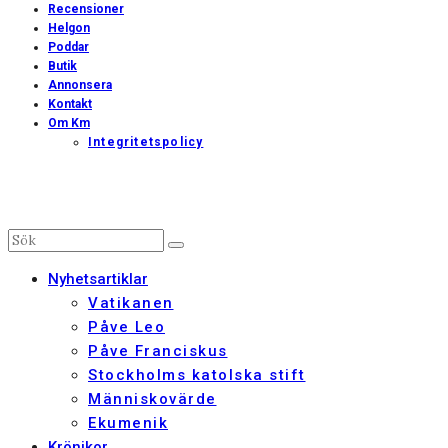
Recensioner
Helgon
Poddar
Butik
Annonsera
Kontakt
Om Km
Integritetspolicy
Nyhetsartiklar
Vatikanen
Påve Leo
Påve Franciskus
Stockholms katolska stift
Människovärde
Ekumenik
Krönikor