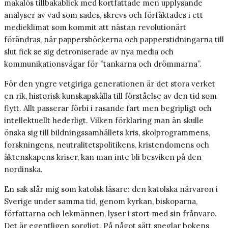
makalös tillbakablick med kortfattade men upplysande
analyser av vad som sades, skrevs och förfäktades i ett
medieklimat som kommit att nästan revolutionärt
förändras, när pappersböckerna och papperstidningarna till
slut fick se sig detroniserade av nya media och
kommunikationsvägar för ”tankarna och drömmarna”.
För den yngre vetgiriga generationen är det stora verket
en rik, historisk kunskapskälla till förståelse av den tid som
flytt. Allt passerar förbi i rasande fart men begripligt och
intellektuellt hederligt. Vilken förklaring man än skulle
önska sig till bildningssamhällets kris, skolprogrammens,
forskningens, neutralitetspolitikens, kristendomens och
äktenskapens kriser, kan man inte bli besviken på den
nordinska.
En sak slår mig som katolsk läsare: den katolska närvaron i
Sverige under samma tid, genom kyrkan, biskoparna,
författarna och lekmännen, lyser i stort med sin frånvaro.
Det är egentligen sorgligt. På något sätt speglar bokens