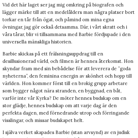
Vid det här laget ser jag mig omkring på biografen och
lägger märke till att en medelålders man några platser bort
torkar en tår från ögat, och påmind om mina egna
övningar, jag gör också detsamma. Där, i vårt skratt och i
våra tårar, blir vi tillsammans med Barbie fördjupade i den
universella mänskliga historien.
Barbie skickas på ett frälsningsuppdrag till en
desillusionerad värld, och filmen är hennes återkomst. Hon
skyndar fram med sin bebådelse för att leverera de ”goda
nyheterna”, den feminina energin av skönhet och hopp till
världen. Hon kommer först till en brokig grupp arbetare
som bygger något nära stranden, en byggnad, en båt,
varför inte vår Kyrka? De möter hennes budskap om en
stor glädje, hennes budskap om att varje dag är den
perfekta dagen, med förnedrande utrop och förringande
visslingar, och missar budskapet helt.
I själva verket skapades Barbie (utan arvsynd) av en judisk