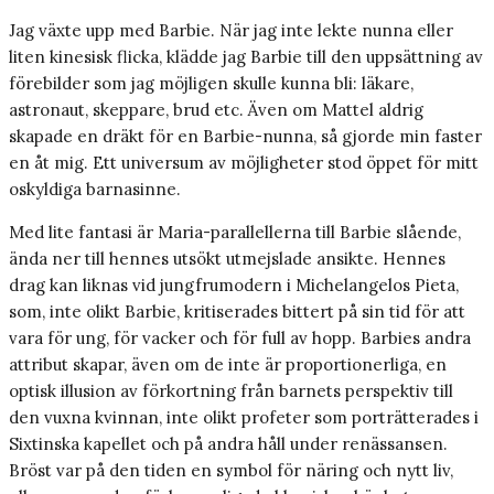
Jag växte upp med Barbie. När jag inte lekte nunna eller
liten kinesisk flicka, klädde jag Barbie till den uppsättning av
förebilder som jag möjligen skulle kunna bli: läkare,
astronaut, skeppare, brud etc. Även om Mattel aldrig
skapade en dräkt för en Barbie-nunna, så gjorde min faster
en åt mig. Ett universum av möjligheter stod öppet för mitt
oskyldiga barnasinne.
Med lite fantasi är Maria-parallellerna till Barbie slående,
ända ner till hennes utsökt utmejslade ansikte. Hennes
drag kan liknas vid jungfrumodern i Michelangelos Pieta,
som, inte olikt Barbie, kritiserades bittert på sin tid för att
vara för ung, för vacker och för full av hopp. Barbies andra
attribut skapar, även om de inte är proportionerliga, en
optisk illusion av förkortning från barnets perspektiv till
den vuxna kvinnan, inte olikt profeter som porträtterades i
Sixtinska kapellet och på andra håll under renässansen.
Bröst var på den tiden en symbol för näring och nytt liv,