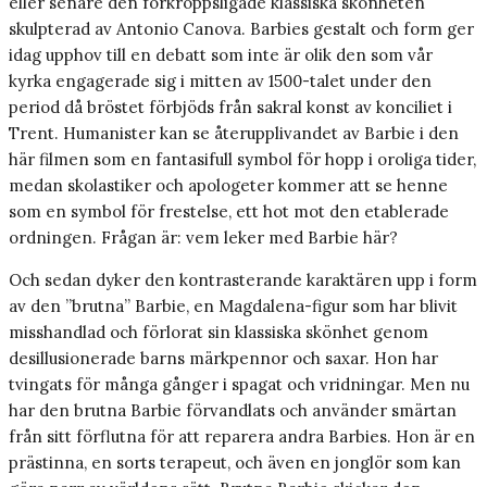
eller senare den förkroppsligade klassiska skönheten
skulpterad av Antonio Canova. Barbies gestalt och form ger
idag upphov till en debatt som inte är olik den som vår
kyrka engagerade sig i mitten av 1500-talet under den
period då bröstet förbjöds från sakral konst av konciliet i
Trent. Humanister kan se återupplivandet av Barbie i den
här filmen som en fantasifull symbol för hopp i oroliga tider,
medan skolastiker och apologeter kommer att se henne
som en symbol för frestelse, ett hot mot den etablerade
ordningen. Frågan är: vem leker med Barbie här?
Och sedan dyker den kontrasterande karaktären upp i form
av den ”brutna” Barbie, en Magdalena-figur som har blivit
misshandlad och förlorat sin klassiska skönhet genom
desillusionerade barns märkpennor och saxar. Hon har
tvingats för många gånger i spagat och vridningar. Men nu
har den brutna Barbie förvandlats och använder smärtan
från sitt förflutna för att reparera andra Barbies. Hon är en
prästinna, en sorts terapeut, och även en jonglör som kan