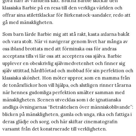
göra narr av världens sätt. Brutna Barbie skickar den
klassiska Barbie på en resa till den verkliga världen och
offrar sina stilettklackar för Birkenstock-sandaler, redo att
gå med mänskligheten.
Som barn lärde Barbie mig att stå rakt, kasta axlarna bakåt
och vara stolt. När vi navigerar genom livet har många av
oss ibland brottats med att förminska oss för andras
acceptans tills vi lär oss att acceptera oss själva. Barbie
upplever en obeskrivlig självmedvetenhet och finner sig
själv uttittad, hårdflörtad och mobbad för sin perfektion och
klassiska skönhet. Hon möter uppror, som en mamma från
de tonårsflickor hon vill hjälpa, och slutligen rinner tårarna
när hennes gudomliga perfektion smälter samman med
mänskligheten. Scenen utvecklas som i de ignatianska
andliga övningarnas “Betraktelsen över människoblivande”:
blicken på mänskligheten, gamla och unga, rika och fattiga i
deras glädje och sorg, och här skiftar cinematografin
varsamt från det konstruerade till verkligheten.