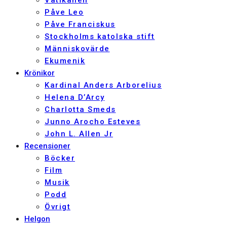
Vatikanen
Påve Leo
Påve Franciskus
Stockholms katolska stift
Människovärde
Ekumenik
Krönikor
Kardinal Anders Arborelius
Helena D’Arcy
Charlotta Smeds
Junno Arocho Esteves
John L. Allen Jr
Recensioner
Böcker
Film
Musik
Podd
Övrigt
Helgon