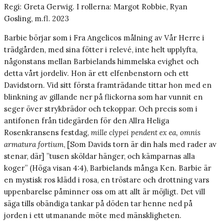
Regi: Greta Gerwig. I rollerna: Margot Robbie, Ryan
Gosling, m.fl. 2023
Barbie börjar som i Fra Angelicos målning av Vår Herre i
trädgården, med sina fötter i relevé, inte helt upplyfta,
någonstans mellan Barbielands himmelska evighet och
detta vårt jordeliv. Hon är ett elfenbenstorn och ett
Davidstorn. Vid sitt första framträdande tittar hon med en
blinkning av gillande ner på flickorna som har vunnit en
seger över strykbrädor och tekoppar. Och precis som i
antifonen från tidegärden för den Allra Heliga
Rosenkransens festdag,
mille clypei pendent ex ea, omnis
armatura fortium
, [Som Davids torn är din hals med rader av
stenar, där] ”tusen sköldar hänger, och kämparnas alla
koger” (Höga visan 4:4), Barbielands många Ken. Barbie är
en mystisk ros klädd i rosa, en tröstare och drottning vars
uppenbarelse påminner oss om att allt är möjligt. Det vill
säga tills obändiga tankar på döden tar henne ned på
jorden i ett utmanande möte med mänskligheten.