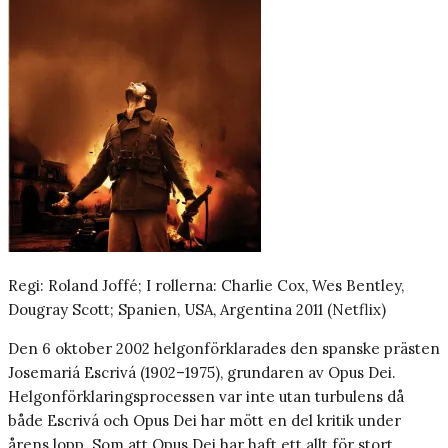
Regi: Roland Joffé; I rollerna: Charlie Cox, Wes Bentley,
Dougray Scott; Spanien, USA, Argentina 2011 (Netflix)
Den 6 oktober 2002 helgonförklarades den spanske prästen
Josemariá Escrivá (1902–1975), grundaren av Opus Dei.
Helgonförklaringsprocessen var inte utan turbulens då
både Escrivá och Opus Dei har mött en del kritik under
årens lopp. Som att Opus Dei har haft ett allt för stort