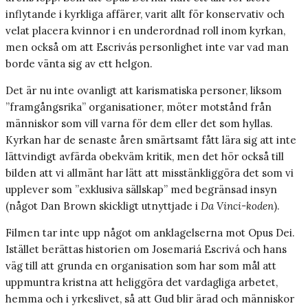
inflytande i kyrkliga affärer, varit allt för konservativ och
velat placera kvinnor i en underordnad roll inom kyrkan,
men också om att Escrivás personlighet inte var vad man
borde vänta sig av ett helgon.
Det är nu inte ovanligt att karismatiska personer, liksom
”framgångsrika” organisationer, möter motstånd från
människor som vill varna för dem eller det som hyllas.
Kyrkan har de senaste åren smärtsamt fått lära sig att inte
lättvindigt avfärda obekväm kritik, men det hör också till
bilden att vi allmänt har lätt att misstänkliggöra det som vi
upplever som ”exklusiva sällskap” med begränsad insyn
(något Dan Brown skickligt utnyttjade i
Da Vinci-koden
).
Filmen tar inte upp något om anklagelserna mot Opus Dei.
Istället berättas historien om Josemariá Escrivá och hans
väg till att grunda en organisation som har som mål att
uppmuntra kristna att heliggöra det vardagliga arbetet,
hemma och i yrkeslivet, så att Gud blir ärad och människor