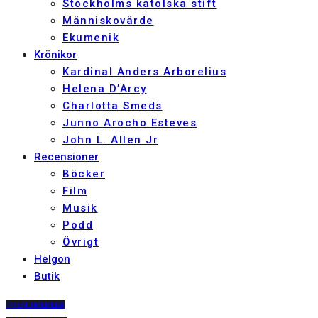
Stockholms katolska stift
Människovärde
Ekumenik
Krönikor
Kardinal Anders Arborelius
Helena D’Arcy
Charlotta Smeds
Junno Arocho Esteves
John L. Allen Jr
Recensioner
Böcker
Film
Musik
Podd
Övrigt
Helgon
Butik
PRENUMERERA