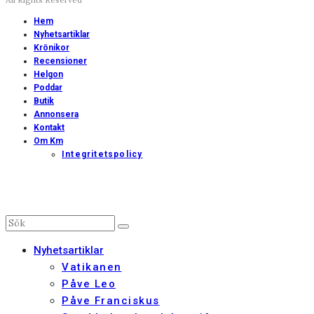
Hem
Nyhetsartiklar
Krönikor
Recensioner
Helgon
Poddar
Butik
Annonsera
Kontakt
Om Km
Integritetspolicy
Nyhetsartiklar
Vatikanen
Påve Leo
Påve Franciskus