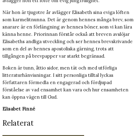
avlägger hon ett löfte om evig jungfrulighet.
När hon är tjugotre år avlägger Elisabeth sina eviga löften
som karmelitnunna. Det är genom hennes många brev, som
snarare är en förlängning av hennes böner, som vi kan lära
känna henne. Priorinnan förstår också att breven avslöjar
Elisabeths andliga utveckling och ser hennes brevskrivande
som en del av hennes apostoliska gärning, trots att
tillgången på brevpapper var starkt begränsad.
Boken är tunn, åttio sidor, men tät och med utförliga
litteraturhänvisningar. I sitt personliga tilltal lyckas
författaren förmedla en engagerad och fördjupad
förståelse av vad ensamhet kan vara och hur ensamheten
kan öppna vägen till Gud.
Elisabet Finné
Relaterat