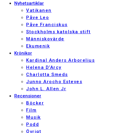
Nyhetsartiklar
Vatikanen
Påve Leo
Påve Franciskus
Stockholms katolska stift
Människovärde
Ekumenik
Krönikor
Kardinal Anders Arborelius
Helena D’Arcy
Charlotta Smeds
Junno Arocho Esteves
John L. Allen Jr
Recensioner
Böcker
Film
Musik
Podd
Övrigt