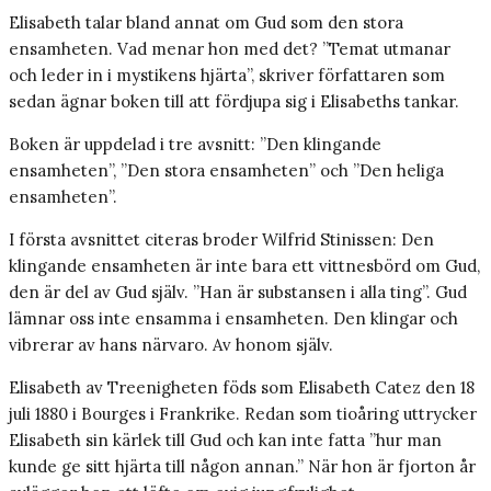
Elisabeth talar bland annat om Gud som den stora
ensamheten. Vad menar hon med det? ”Temat utmanar
och leder in i mystikens hjärta”, skriver författaren som
sedan ägnar boken till att fördjupa sig i Elisabeths tankar.
Boken är uppdelad i tre avsnitt: ”Den klingande
ensamheten”, ”Den stora ensamheten” och ”Den heliga
ensamheten”.
I första avsnittet citeras broder Wilfrid Stinissen: Den
klingande ensamheten är inte bara ett vittnesbörd om Gud,
den är del av Gud själv. ”Han är substansen i alla ting”. Gud
lämnar oss inte ensamma i ensamheten. Den klingar och
vibrerar av hans närvaro. Av honom själv.
Elisabeth av Treenigheten föds som Elisabeth Catez den 18
juli 1880 i Bourges i Frankrike. Redan som tioåring uttrycker
Elisabeth sin kärlek till Gud och kan inte fatta ”hur man
kunde ge sitt hjärta till någon annan.” När hon är fjorton år