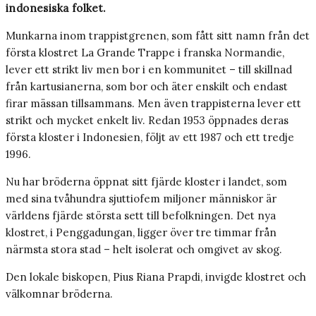
indonesiska folket.
Munkarna inom trappistgrenen, som fått sitt namn från det
första klostret La Grande Trappe i franska Normandie,
lever ett strikt liv men bor i en kommunitet – till skillnad
från kartusianerna, som bor och äter enskilt och endast
firar mässan tillsammans. Men även trappisterna lever ett
strikt och mycket enkelt liv. Redan 1953 öppnades deras
första kloster i Indonesien, följt av ett 1987 och ett tredje
1996.
Nu har bröderna öppnat sitt fjärde kloster i landet, som
med sina tvåhundra sjuttiofem miljoner människor är
världens fjärde största sett till befolkningen. Det nya
klostret, i Penggadungan, ligger över tre timmar från
närmsta stora stad – helt isolerat och omgivet av skog.
Den lokale biskopen, Pius Riana Prapdi, invigde klostret och
välkomnar bröderna.