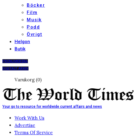
Böcker
Film
Musik
Podd
Övrigt
Helgon
Butik
PRENUMERERA
DIGITALT ARKIV
Varukorg (0)
Your go to resource for worldwide current affairs and news
Work With Us
Advertise
Terms Of Service