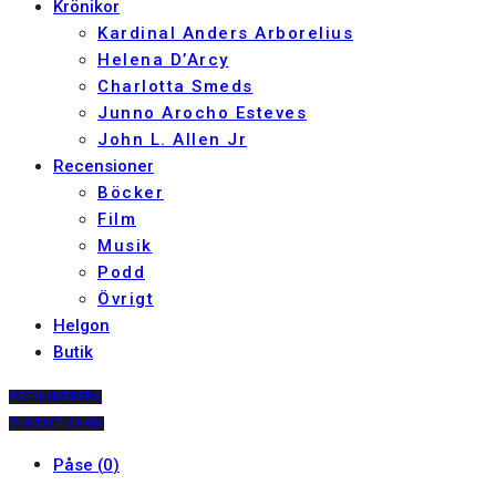
Krönikor
Kardinal Anders Arborelius
Helena D’Arcy
Charlotta Smeds
Junno Arocho Esteves
John L. Allen Jr
Recensioner
Böcker
Film
Musik
Podd
Övrigt
Helgon
Butik
PRENUMERERA
DIGITALT ARKIV
Påse
(
0
)