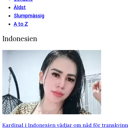
Äldst
Slumpmässig
A to Z
Indonesien
Kardinal i Indonesien vädjar om nåd för transkvinn