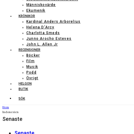
Människovärde
Ekumenik
KRÖNIKOR
Kardinal Anders Arborelius
Helena D’Arcy
Charlotta Smeds
Junno Arocho Esteves
John L. Allen Jr
RECENSIONER
Böcker
Film
Musik
Podd
Övrigt
HELGON
BUTIK
SÖK
Hem
Indonesien
Senaste
Senaste