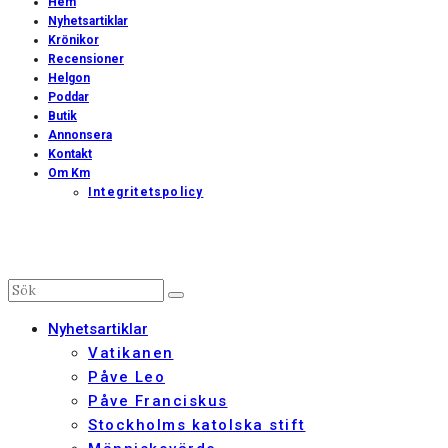
Hem
Nyhetsartiklar
Krönikor
Recensioner
Helgon
Poddar
Butik
Annonsera
Kontakt
Om Km
Integritetspolicy
Nyhetsartiklar
Vatikanen
Påve Leo
Påve Franciskus
Stockholms katolska stift