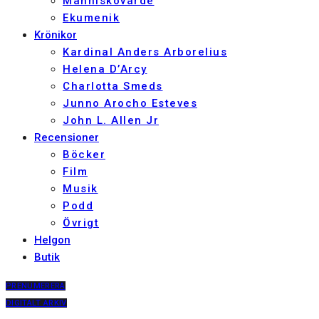
Människovärde
Ekumenik
Krönikor
Kardinal Anders Arborelius
Helena D’Arcy
Charlotta Smeds
Junno Arocho Esteves
John L. Allen Jr
Recensioner
Böcker
Film
Musik
Podd
Övrigt
Helgon
Butik
PRENUMERERA
DIGITALT ARKIV