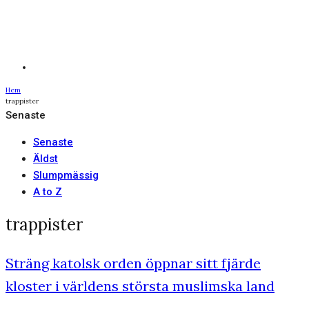
Hem
trappister
Senaste
Senaste
Äldst
Slumpmässig
A to Z
trappister
Sträng katolsk orden öppnar sitt fjärde
kloster i världens största muslimska land