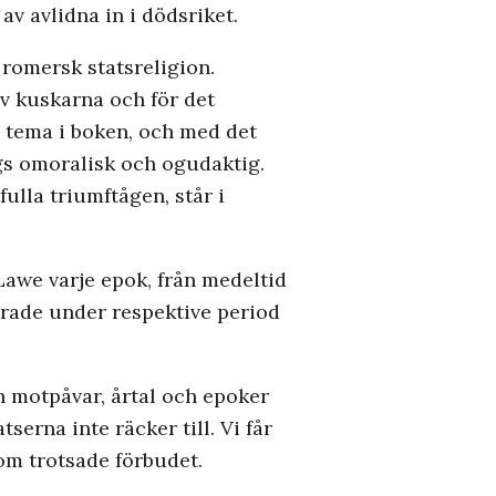
v avlidna in i dödsriket.
romersk statsreligion.
av kuskarna och för det
e tema i boken, och med det
gs omoralisk och ogudaktig.
ulla triumftågen, står i
awe varje epok, från medeltid
nerade under respektive period
h motpåvar, årtal och epoker
serna inte räcker till. Vi får
som trotsade förbudet.