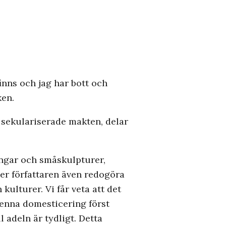
finns och jag har bott och
ken.
 sekulariserade makten, delar
ingar och småskulpturer,
ner författaren även redogöra
kulturer. Vi får veta att det
denna domesticering först
 adeln är tydligt. Detta