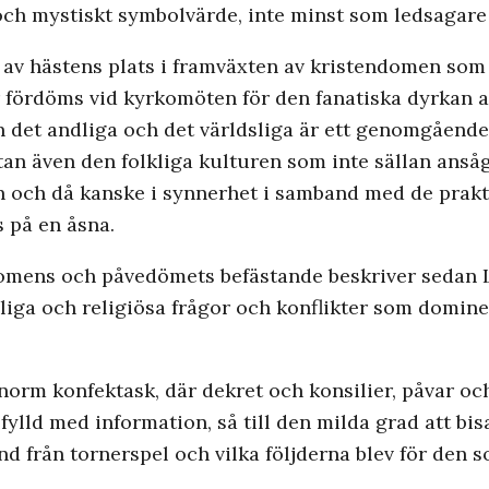
och mystiskt symbolvärde, inte minst som ledsagare a
v hästens plats i framväxten av kristendomen som 
r fördöms vid kyrkomöten för den fanatiska dyrkan 
an det andliga och det världsliga är ett genomgåend
tan även den folkliga kulturen som inte sällan anså
n och då kanske i synnerhet i samband med de praktf
s på en åsna.
domens och påvedömets befästande beskriver sedan L
ldsliga och religiösa frågor och konflikter som domi
norm konfektask, där dekret och konsilier, påvar oc
ylld med information, så till den milda grad att bisat
nd från tornerspel och vilka följderna blev för den 