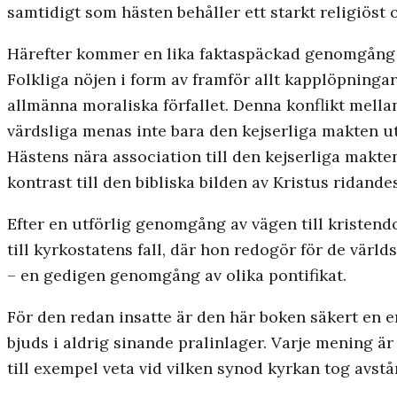
samtidigt som hästen behåller ett starkt religiöst 
Härefter kommer en lika faktaspäckad genomgång a
Folkliga nöjen i form av framför allt kapplöpninga
allmänna moraliska förfallet. Denna konflikt mell
värdsliga menas inte bara den kejserliga makten u
Hästens nära association till den kejserliga makte
kontrast till den bibliska bilden av Kristus ridande
Efter en utförlig genomgång av vägen till kristen
till kyrkostatens fall, där hon redogör för de vär
– en gedigen genomgång av olika pontifikat.
För den redan insatte är den här boken säkert en e
bjuds i aldrig sinande pralinlager. Varje mening är f
till exempel veta vid vilken synod kyrkan tog avstå