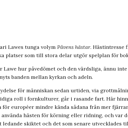
 Kari Lawes tunga volym
Påvens hästar
. Hästintresse 
a platser som till stora delar utgör spelplan för bo
sar Lawe hur påvedömet och den värdsliga, ännu inte
knyts banden mellan kyrkan och adeln.
tydelse för människan sedan urtiden, via grottmåln
diga roll i fornkulturer, går i rasande fart. Här hin
n för européer mindre kända sådana från mer fjärran 
 använda hästen för körning eller ridning, och var 
 ledande skiktet och det som senare utvecklades till