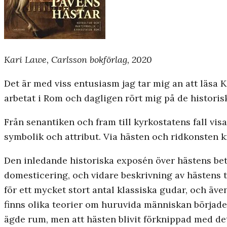
Kari Lawe, Carlsson bokförlag, 2020
Det är med viss entusiasm jag tar mig an att läsa
arbetat i Rom och dagligen rört mig på de historisk
Från senantiken och fram till kyrkostatens fall vi
symbolik och attribut. Via hästen och ridkonsten 
Den inledande historiska exposén över hästens be
domesticering, och vidare beskrivning av hästens ti
för ett mycket stort antal klassiska gudar, och äve
finns olika teorier om huruvida människan började
ägde rum, men att hästen blivit förknippad med det