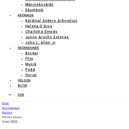
Människovärde
Ekumenik
KRÖNIKOR
Kardinal Anders Arborelius
Helena D’Arcy
Charlotta Smeds
Junno Arocho Esteves
John L. Allen Jr
RECENSIONER
Böcker
Film
Musik
Podd
Övrigt
HELGON
BUTIK
SÖK
Hem
Recensioner
Böcker
Påvens hästar
6 juni 2022