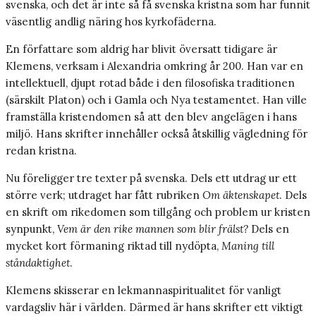
svenska, och det är inte så få svenska kristna som har funnit
väsentlig andlig näring hos kyrkofäderna.
En författare som aldrig har blivit översatt tidigare är
Klemens, verksam i Alexandria omkring år 200. Han var en
intellektuell, djupt rotad både i den filosofiska traditionen
(särskilt Platon) och i Gamla och Nya testamentet. Han ville
framställa kristendomen så att den blev angelägen i hans
miljö. Hans skrifter innehåller också åtskillig vägledning för
redan kristna.
Nu föreligger tre texter på svenska. Dels ett utdrag ur ett
större verk; utdraget har fått rubriken
Om äktenskapet
. Dels
en skrift om rikedomen som tillgång och problem ur kristen
synpunkt,
Vem är den rike mannen som blir frälst?
Dels en
mycket kort förmaning riktad till nydöpta,
Maning till
ståndaktighet
.
Klemens skisserar en lekmannaspiritualitet för vanligt
vardagsliv här i världen. Därmed är hans skrifter ett viktigt