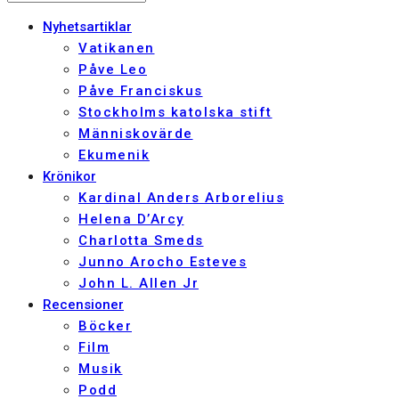
Nyhetsartiklar
Vatikanen
Påve Leo
Påve Franciskus
Stockholms katolska stift
Människovärde
Ekumenik
Krönikor
Kardinal Anders Arborelius
Helena D’Arcy
Charlotta Smeds
Junno Arocho Esteves
John L. Allen Jr
Recensioner
Böcker
Film
Musik
Podd