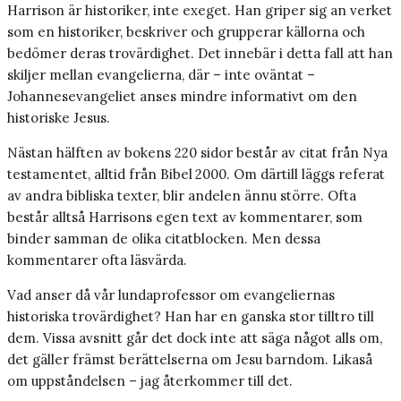
Harrison är historiker, inte exeget. Han griper sig an verket
som en historiker, beskriver och grupperar källorna och
bedömer deras trovärdighet. Det innebär i detta fall att han
skiljer mellan evangelierna, där – inte oväntat –
Johannesevangeliet anses mindre informativt om den
historiske Jesus.
Nästan hälften av bokens 220 sidor består av citat från Nya
testamentet, alltid från Bibel 2000. Om därtill läggs referat
av andra bibliska texter, blir andelen ännu större. Ofta
består alltså Harrisons egen text av kommentarer, som
binder samman de olika citatblocken. Men dessa
kommentarer ofta läsvärda.
Vad anser då vår lundaprofessor om evange­liernas
historiska trovärdighet? Han har en ganska stor tilltro till
dem. Vissa avsnitt går det dock inte att säga något alls om,
det gäller främst berättelserna om Jesu barndom. Likaså
om uppståndelsen – jag återkommer till det.