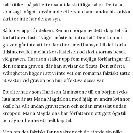
källkritiker på jakt efter samtida skriftliga källor. Detta är,
som sagt, något förvånande eftersom han i andra historiska
skrifter inte har denna syn.
Så har vi uppståndelsen. Redan i början av detta kapitel slår
författaren fast: ”Något måste ha inträffat”. Den tomma
graven går inte att förklara bort med hänsyn till det korta
tidsintervallet mellan korsfästelsen och kvinnornas besök
vid graven. Harrison ställer upp fem möjliga förklaringar till
den tomma graven, där han avvisar de flesta. Den största
svårigheten ligger i att vi inte vet om romarna faktiskt satte
ut vakter vid graven och hur effektiva dessa var.
Ett alternativ som Harrison åtminstone till en början tycks
luta mot är att Maria ­Magdalena med hjälp av andra kvinnor
skulle ha vält undan gravstenen och sedan smusslat undan
kroppen. Maria Magdalena har författaren ett gott öga till
och ägnar henne ett helt kapitel.
Men om det faktiskt fanns vakter och de gjorde sin plikt,