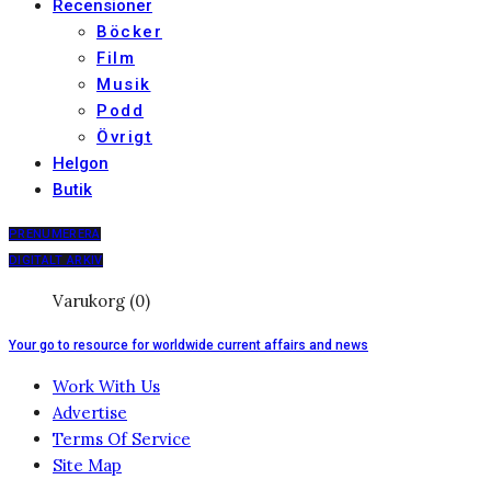
Recensioner
Böcker
Film
Musik
Podd
Övrigt
Helgon
Butik
PRENUMERERA
DIGITALT ARKIV
Varukorg (0)
Your go to resource for worldwide current affairs and news
Work With Us
Advertise
Terms Of Service
Site Map