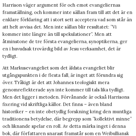
Harrison väger argument för och emot evangeliernas
framställning, och kommer inte sällan fram till att det är en
enklare förklaring att i stort sett acceptera vad som står än
att helt avvisa det. Men inte sällan blir resultatet: ”Vi
kommer inte längre än till spekulationer”. Men att
åtminstone de tre första evangelierna, synoptikerna, ger
en i huvudsak trovärdig bild av Jesu verksamhet, det är
tydligt.
Att Markusevangeliet som det äldsta evangeliet blir
utgångspunkten i de flesta fall, är inget att förundra sig
över. Tråkigt är det att Johannes teologiskt mera
genomreflekterade syn inte kommer till tals lika tydligt.
Men det ligger i metoden. Förvånande är också Harrisons
fixering vid skriftliga källor. Det finns – även bland
historiker – en inte obetydlig forskning kring den muntliga
traditionens betydelse, där begrepp som ”kollektivt minne”
och liknande spelar en roll. Av detta märks inget i denna
bok, där författaren snarast framstår som en Weibulliansk