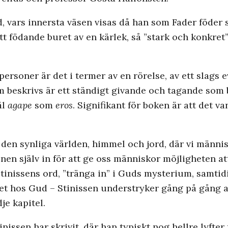
, vars innersta väsen visas då han som Fader föder 
tt födande buret av en kärlek, så ”stark och konkret” 
ersoner är det i termer av en rörelse, av ett slags e
 beskrivs är ett ständigt givande och tagande som bli
äl
agape
som
eros
. Signifikant för boken är att det va
den synliga världen, himmel och jord, där vi männis
onen själv in för att ge oss människor möjligheten at
tinissens ord, ”tränga in” i Guds mysterium, samtidig
t hos Gud – Stinissen understryker gång på gång at
je kapitel.
nissen har skrivit, där han typiskt nog hellre lyfte