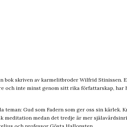
n bok skriven av karmelitbroder Wilfrid Stinissen. E
re och inte minst genom sitt rika författarskap, har 
la teman: Gud som Fadern som ger oss sin kärlek. Kr
isk meditation medan det tredje är mer själavårdsinr
relius och professor Gösta Hallonsten.