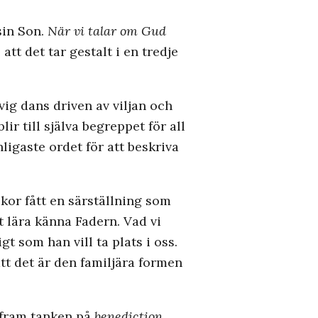
sin Son.
När vi talar om Gud
att det tar gestalt i en tredje
vig dans driven av viljan och
r till själva begreppet för all
nligaste ordet för att beskriva
kor fått en särställning som
t lära känna Fadern. Vad vi
t som han vill ta plats i oss.
t det är den familjära formen
r fram tanken på
benediction