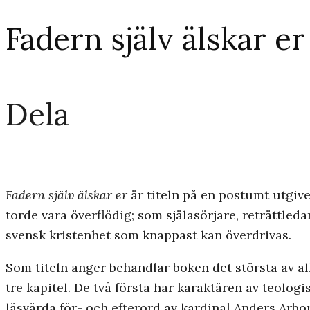
Fadern själv älskar er
Dela
Fadern själv älskar er
är titeln på en postumt utgive
torde vara överflödig; som själasörjare, reträttleda
svensk kristenhet som knappast kan överdrivas.
Som titeln anger behandlar boken det största av al
tre kapitel. De två första har karaktären av teolog
läsvärda för- och efterord av kardinal Anders Arbo