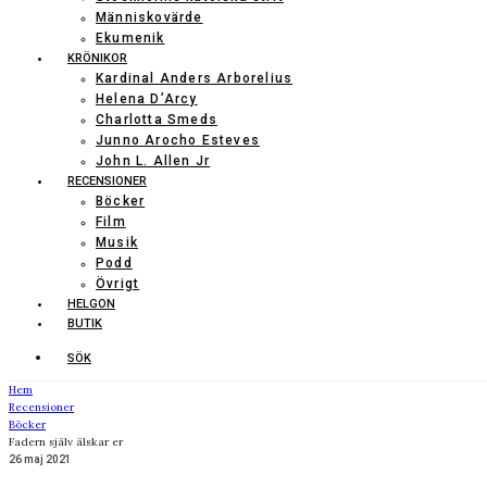
Människovärde
Ekumenik
KRÖNIKOR
Kardinal Anders Arborelius
Helena D’Arcy
Charlotta Smeds
Junno Arocho Esteves
John L. Allen Jr
RECENSIONER
Böcker
Film
Musik
Podd
Övrigt
HELGON
BUTIK
SÖK
Hem
Recensioner
Böcker
Fadern själv älskar er
26 maj 2021