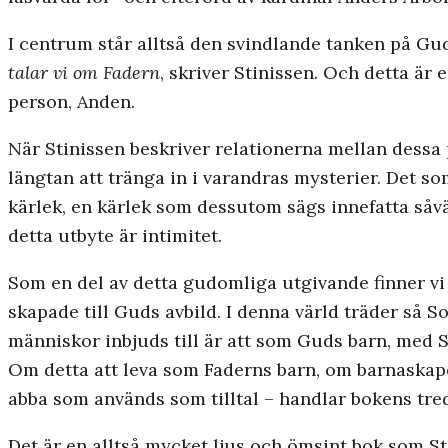
I centrum står alltså den svindlande tanken på Gud
talar vi om Fadern
, skriver Stinissen. Och detta är e
person, Anden.
När Stinissen beskriver relationerna mellan dessa p
längtan att tränga in i varandras mysterier. Det som
kärlek, en kärlek som dessutom sägs innefatta såv
detta utbyte är intimitet.
Som en del av detta gudomliga utgivande finner vi 
skapade till Guds avbild. I denna värld träder så S
män­niskor inbjuds till är att som Guds barn, med S
Om detta att leva som Faderns barn, om barnaskape
abba som används som tilltal – handlar bokens tred
Det är en alltså mycket ljus och ömsint bok som Sti