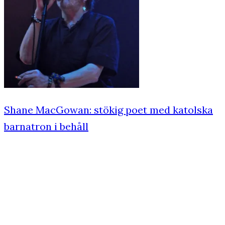
Shane MacGowan: stökig poet med katolska
barnatron i behåll