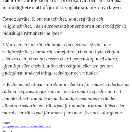
kallar bestämmelserna för ”provokativa” och ”drakoniska”,
nu möjligheten att på juridisk väg utmana den nya lagen.
Fotnot: Artikel 9, om tankefrihet, samvetsfrihet och
religionsfrihet, i den europeiska konventionen om skydd för de
mänskliga rättigheterna lyder:
1. Var och en har rätt till tankefrihet, samvetsfrihet och
religionsfrihet; denna rätt innefattar frihet att byta religion
eller tro och frihet att ensam eller i gemenskap med andra,
offentligt eller enskilt, utöva sin religion eller tro genom
gudstjänst, undervisning, sedvänjor och ritualer.
2. Friheten att utöva sin religion eller tro får endast underkastas
sådana begränsningar som är föreskrivna i lag och som i ett
demokratiskt samhälle är nödvändiga med hänsyn till den
allmänna säkerheten, till skydd för allmän ordning, hälsa eller
moral eller till skydd för andra personers fri- och rättigheter.
Taggar
Europakonventionen
Irland
restriktioner