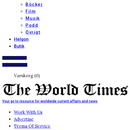
Böcker
Film
Musik
Podd
Övrigt
Helgon
Butik
PRENUMERERA
DIGITALT ARKIV
Varukorg (0)
Your go to resource for worldwide current affairs and news
Work With Us
Advertise
Terms Of Service