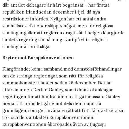
där antalet deltagare är hårt begränsat – har firats i
republiken Irland sedan december i fjol, då nya
restriktioner infördes. Nyligen har ett antal andra
samhällsrestriktioner släppts något, men för religiösa
samlingar gäller att reglerna dragits åt. I helgen klargjorde
landets regering sin hållning svart på vitt: religiösa
samlingar är brottsliga.
Bryter mot Europakonventionen
Klargörandet kom i samband med domstolsförhandlingar
om de stränga regleringar, som rått för religiösa
sammankomster i landet sedan 26 december. Det är
affärsmannen Declan Ganley, som i domstol anklagar
regeringen för att hindra honom att gå i mässan. Ganley
menar att förbudet går emot dels den irländska
grundlagen, som ger invånare rätt att fritt få praktisera sin
tro, och dels artikel 9 i Europakonventionen.
Europakonventionen åberopades även av tjugosju