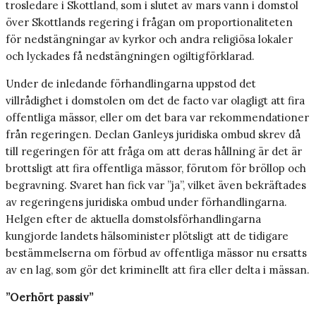
trosledare i Skottland, som i slutet av mars vann i domstol
över Skottlands regering i frågan om proportionaliteten
för nedstängningar av kyrkor och andra religiösa lokaler
och lyckades få nedstängningen ogiltigförklarad.
Under de inledande förhandlingarna uppstod det
villrådighet i domstolen om det de facto var olagligt att fira
offentliga mässor, eller om det bara var rekommendationer
från regeringen. Declan Ganleys juridiska ombud skrev då
till regeringen för att fråga om att deras hållning är det är
brottsligt att fira offentliga mässor, förutom för bröllop och
begravning. Svaret han fick var ”ja”, vilket även bekräftades
av regeringens juridiska ombud under förhandlingarna.
Helgen efter de aktuella domstolsförhandlingarna
kungjorde landets hälsominister plötsligt att de tidigare
bestämmelserna om förbud av offentliga mässor nu ersatts
av en lag, som gör det kriminellt att fira eller delta i mässan.
”Oerhört passiv”