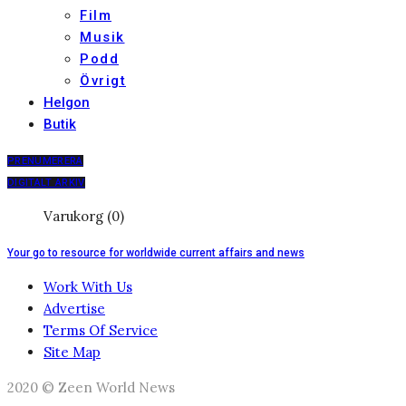
Film
Musik
Podd
Övrigt
Helgon
Butik
PRENUMERERA
DIGITALT ARKIV
Varukorg (0)
Your go to resource for worldwide current affairs and news
Work With Us
Advertise
Terms Of Service
Site Map
2020 © Zeen World News