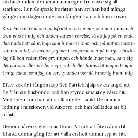
sin husbondes får medan hans egen tro växte sig allt
starkare. I sin
Confessio
berättar han att han bad många
gånger om dagen under sin fångenskap och han skriver:
Kärleken till Gud och gudsfruktan växte mer och mer i mig och
tron växte i mig och anden sattes i rörelse, så att jag på en enda
dag hade bett så många som hundra böner och på natten nästan
samma antal, så medan jag var i skogarna och på berget väcktes
jag till bön redan före gryningen och kände inget men, vare sig
det var snö eller is eller regn; inte heller fanns det någon tröghet
i mig, sådan som jag nu ser, ty anden var då innerlig inom mig.
Efter sex år i fångenskap fick Patrick hjälp av en ängel att
fly från sin husbonde, och han styrde sina steg västerut.
Med tiden kom han att ställas under sankt Germanus
ledning i missionen vid Auxerre, och han kalllades att bli
präst.
Genom påven Celestinus I kom Patrick att återvända till
Irland, denna gång för att valla en helt annan typ av får.