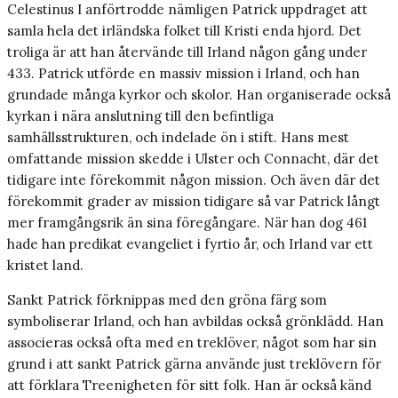
Celestinus I anförtrodde nämligen Patrick uppdraget att
samla hela det irländska folket till Kristi enda hjord. Det
troliga är att han återvände till Irland någon gång under
433. Patrick utförde en massiv mission i Irland, och han
grundade många kyrkor och skolor. Han organiserade också
kyrkan i nära anslutning till den befintliga
samhällsstrukturen, och indelade ön i stift. Hans mest
omfattande mission skedde i Ulster och Connacht, där det
tidigare inte förekommit någon mission. Och även där det
förekommit grader av mission tidigare så var Patrick långt
mer framgångsrik än sina föregångare. När han dog 461
hade han predikat evangeliet i fyrtio år, och Irland var ett
kristet land.
Sankt Patrick förknippas med den gröna färg som
symboliserar Irland, och han avbildas också grönklädd. Han
associeras också ofta med en treklöver, något som har sin
grund i att sankt Patrick gärna använde just treklövern för
att förklara Treenigheten för sitt folk. Han är också känd