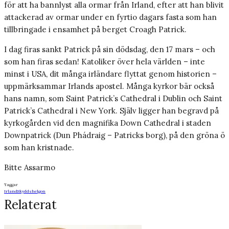
för att ha bannlyst alla ormar från Irland, efter att han blivit
attackerad av ormar under en fyrtio dagars fasta som han
tillbringade i ensamhet på berget Croagh Patrick.
I dag firas sankt Patrick på sin dödsdag, den 17 mars – och
som han firas sedan! Katoliker över hela världen – inte
minst i USA, dit många irländare flyttat genom historien –
uppmärksammar Irlands apostel. Många kyrkor bär också
hans namn, som Saint Patrick’s Cathedral i Dublin och Saint
Patrick’s Cathedral i New York. Själv ligger han begravd på
kyrkogården vid den magnifika Down Cathedral i staden
Downpatrick (Dun Phádraig – Patricks borg), på den gröna ö
som han kristnade.
Bitte Assarmo
Taggar
Irland
Skyddshelgon
Relaterat