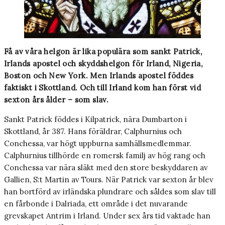
Få av våra helgon är lika populära som sankt Patrick,
Irlands apostel och skyddshelgon för Irland, Nigeria,
Boston och New York. Men Irlands apostel föddes
faktiskt i Skottland. Och till Irland kom han först vid
sexton års ålder – som slav.
Sankt Patrick föddes i Kilpatrick, nära Dumbarton i
Skottland, år 387. Hans föräldrar, Calphurnius och
Conchessa, var högt uppburna samhällsmedlemmar.
Calphurnius tillhörde en romersk familj av hög rang och
Conchessa var nära släkt med den store beskyddaren av
Gallien, S:t Martin av Tours. När Patrick var sexton år blev
han bortförd av irländska plundrare och såldes som slav till
en fårbonde i Dalriada, ett område i det nuvarande
grevskapet Antrim i Irland. Under sex års tid vaktade han