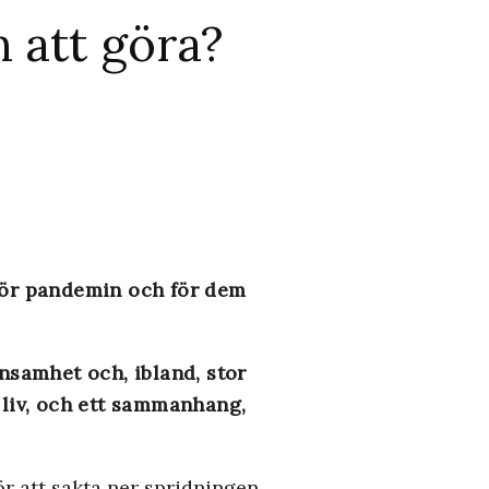
 att göra?
 för pandemin och för dem
 ensamhet och, ibland, stor
, liv, och ett sammanhang,
r att sakta ner spridningen,