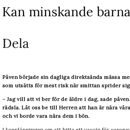
Kan minskande barna
Dela
Påven började sin dagliga direktsända mässa med
som utsätts för mest risk när smittan sprider sig
– Jag vill att vi ber för de äldre i dag, sade påven
rädsla. Låt oss be till Herren att han är nära vå
och vi borde vara nära dem i bön.
I kapplöpningen om att hitta ett vaccin för corona