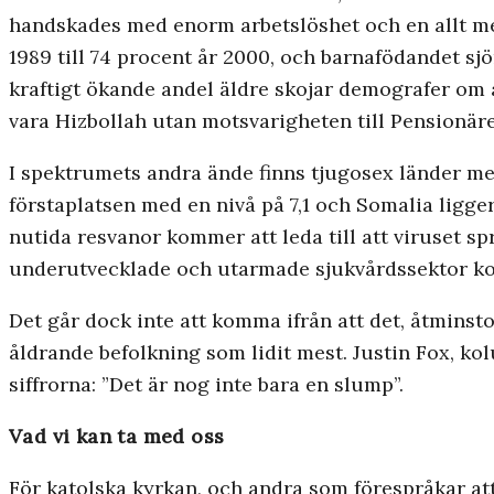
handskades med enorm arbetslöshet och en allt me
1989 till 74 procent år 2000, och barnafödandet sjön
kraftigt ökande andel äldre skojar demografer om 
vara Hizbollah utan motsvarigheten till Pensionär
I spektrumets andra ände finns tjugosex länder med 
förstaplatsen med en nivå på 7,1 och Somalia ligge
nutida resvanor kommer att leda till att viruset sp
underutvecklade och utarmade sjukvårdssektor ko
Det går dock inte att komma ifrån att det, åtminsto
åldrande befolkning som lidit mest. Justin Fox, ko
siffrorna: ”Det är nog inte bara en slump”.
Vad vi kan ta med oss
För katolska kyrkan, och andra som förespråkar att