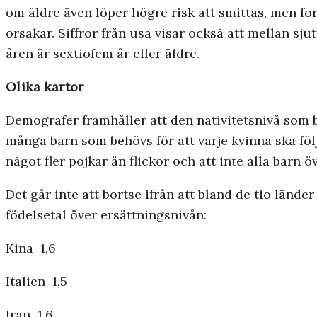
om äldre även löper högre risk att smittas, men for
orsakar. Siffror från usa visar också att mellan sj
åren är sextiofem år eller äldre.
Olika kartor
Demografer framhåller att den nativitetsnivå som be
många barn som behövs för att varje kvinna ska följ
något fler pojkar än flickor och att inte alla barn 
Det går inte att bortse ifrån att bland de tio lände
födelsetal över ersättningsnivån:
Kina 1,6
Italien 1,5
Iran 1,6