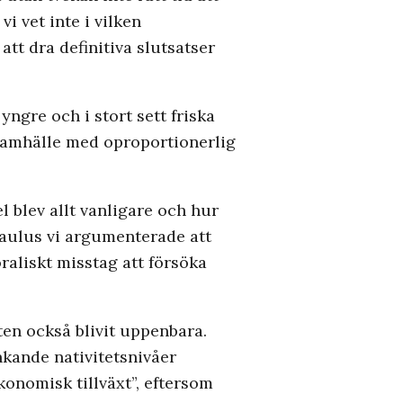
vi vet inte i vilken
tt dra definitiva slutsatser
yngre och i stort sett friska
 samhälle med oproportionerlig
 blev allt vanligare och hur
Paulus vi argumenterade att
raliskt misstag att försöka
ten också blivit uppenbara.
nkande nativitetsnivåer
onomisk tillväxt”, eftersom