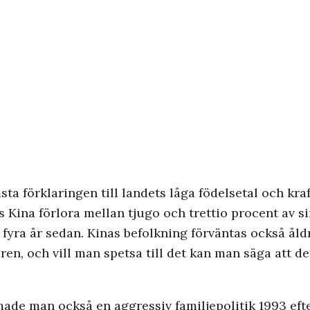
msta förklaringen till landets låga födelsetal och kr
 Kina förlora mellan tjugo och trettio procent av si
ör fyra år sedan. Kinas befolkning förväntas också ål
, och vill man spetsa till det kan man säga att det 
de man också en aggressiv familje­politik 1993 efte