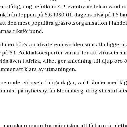
r otålig, ung befolkning. Preventivmedelsanvändni
k från toppen på 6,6 1980 till dagens nivå på 1,6 bar
att den mest populära gräsrotsorganisation i lande
ernas riksförbund.
den högsta nativiteten i världen som alla ligger i A
r på 6,1. Folkhälsoexperter varnar för att virusets 
rids även i Afrika, vilket ger anledning till djup or
mmer att klara av utmaningen.
ne under virusets tidiga dagar, varit länder med läg
lumnist på nyhetsbyrån Bloomberg, drog sin slutsats 
 man ska uppmuntra människor att få barn, är detta u