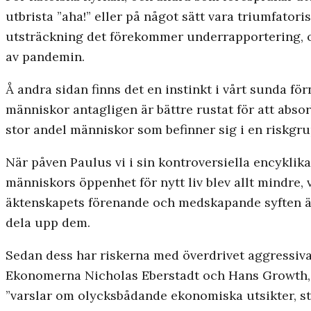
utbrista ”aha!” eller på något sätt vara triumfatoris
utsträckning det förekommer underrapportering, olik
av pandemin.
Å andra sidan finns det en instinkt i vårt sunda fö
människor antagligen är bättre rustat för att abso
stor andel människor som befinner sig i en riskgru
När påven Paulus vi i sin kontroversiella encyklik
människors öppenhet för nytt liv blev allt mindre,
äktenskapets förenande och medskapande syften är 
dela upp dem.
Sedan dess har riskerna med överdrivet aggressiva
Ekonomerna Nicholas Eberstadt och Hans Growth, fö
”varslar om olycksbådande ekonomiska utsikter, s