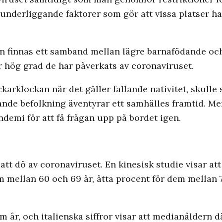
underliggande faktorer som gör att vissa platser h
 kan finnas ett samband mellan lägre barnafödande o
r hög grad de har påverkats av coronaviruset.
ckarklockan när det gäller fallande nativitet, skulle
rande befolkning äventyrar ett samhälles framtid. M
ndemi för att få frågan upp på bordet igen.
 att dö av coronaviruset. En kinesisk studie visar at
m mellan 60 och 69 år, åtta procent för dem mellan
år, och italienska siffror visar att medianåldern där