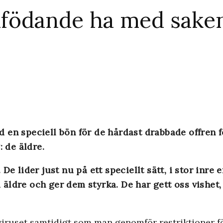
födande ha med saken
 en speciell bön för de hårdast drabbade offren
: de äldre.
. De lider just nu på ett speciellt sätt, i stor inre
ra äldre och ger dem styrka. De har gett oss vishet
viruset samtidigt som man genomför restriktioner fö