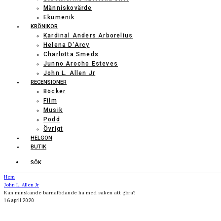
Människovärde
Ekumenik
KRÖNIKOR
Kardinal Anders Arborelius
Helena D’Arcy
Charlotta Smeds
Junno Arocho Esteves
John L. Allen Jr
RECENSIONER
Böcker
Film
Musik
Podd
Övrigt
HELGON
BUTIK
SÖK
Hem
John L. Allen Jr
Kan minskande barnafödande ha med saken att göra?
16 april 2020