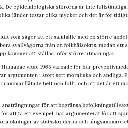
k. De epidemiologiska siffrorna är inte fullständiga, 
a länder testar olika mycket och det är för tidigt a
rnuft som säger att ett samhälle med en större andel 
rbera svallvågorna från en folkhälsokris, medan ett
pp kommer att ställas inför större utmaningar.
a Humanae vitae 1968 varnade för hur preventivmedel
 var argumenten i stort sett moraliska och andliga. 
sammanflätade helt och fullt, och att det är ett mo
 ansträngningar för att begränsa befolkningstillväx
r att ta ett exempel, har argumenterat för att sju
tora ökningar av statsskulderna och långsammare ek