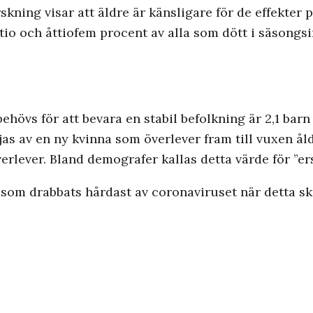
skning visar att äldre är känsligare för de effekter 
uttio och åttiofem procent av alla som dött i säsong
hövs för att bevara en stabil befolkning är 2,1 barn 
as av en ny kvinna som överlever fram till vuxen åld
överlever. Bland demografer kallas detta värde för ”er
r som drabbats hårdast av coronaviruset när detta skr