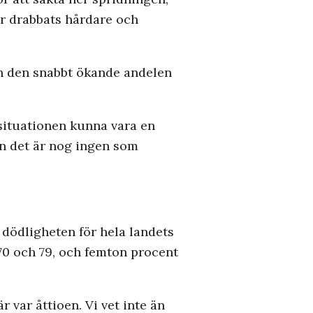
ar drabbats hårdare och
ch den snabbt ökande andelen
 situationen kunna vara en
en det är nog ingen som
t dödligheten för hela landets
 70 och 79, och femton procent
 var åttioen. Vi vet inte än