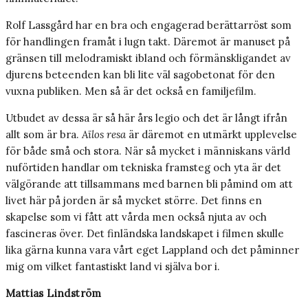
Rolf Lassgård har en bra och engagerad berättarröst som
för handlingen framåt i lugn takt. Däremot är manuset på
gränsen till melodramiskt ibland och förmänskligandet av
djurens beteenden kan bli lite väl sagobetonat för den
vuxna publiken. Men så är det också en familjefilm.
Utbudet av dessa är så här års legio och det är långt ifrån
allt som är bra.
Aïlos resa
är däremot en utmärkt upplevelse
för både små och stora. När så mycket i människans värld
nuförtiden handlar om tekniska framsteg och yta är det
välgörande att tillsammans med barnen bli påmind om att
livet här på jorden är så mycket större. Det finns en
skapelse som vi fått att vårda men också njuta av och
fascineras över. Det finländska landskapet i filmen skulle
lika gärna kunna vara vårt eget Lappland och det påminner
mig om vilket fantastiskt land vi själva bor i.
Mattias Lindström