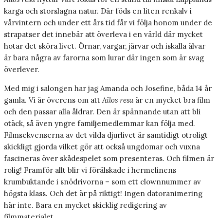
karga och storslagna natur. Där föds en liten renkalv i
vårvintern och under ett års tid får vi följa honom under de
strapatser det innebär att överleva i en värld där mycket
hotar det sköra livet. Örnar, vargar, järvar och iskalla älvar
är bara några av farorna som lurar där ingen som är svag
överlever.
Med mig i salongen har jag Amanda och Josefine, båda 14 år
gamla. Vi är överens om att
Aïlos resa
är en mycket bra film
och den passar alla åldrar. Den är spännande utan att bli
otäck, så även yngre familjemedlemmar kan följa med.
Filmsekvenserna av det vilda djurlivet är samtidigt otroligt
skickligt gjorda vilket gör att också ungdomar och vuxna
fascineras över skådespelet som presenteras. Och filmen är
rolig! Framför allt blir vi förälskade i hermelinens
krumbuktande i snödrivorna – som ett clownnummer av
högsta klass. Och det är på riktigt! Ingen datoranimering
här inte. Bara en mycket skicklig redigering av
filmmaterialet.