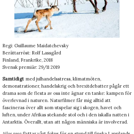
Regi: Guillaume Maidatchevsky
Berättarröst: Rolf Lassgård
Finland, Frankrike, 2018
Svensk premiär: 29/11 2019
Samtidigt
med julhandelsstress, klimatmöten,
demonstrationer, handelskrig och brexitdebatter pågår ett
drama som de flesta av oss inte ägnar en tanke: kampen för
överlevnad i naturen. Naturfilmer får mig alltid att
fascineras över allt som utspelar sig i skogen, havet och
luften, under Afrikas stekande stol och i den iskalla natten i
Antarktis. Överallt, utan att någon människa är involverad.
Aïlos resa
flyttar vårt fokus för en stund till finska Lapplands