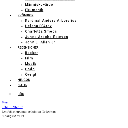
Människovärde
Ekumenik
KRÖNIKOR
Kardinal Anders Arborelius
Helena D’Arcy
Charlotta Smeds
Junno Arocho Esteves
John L. Allen Jr
RECENSIONER
Böcker
Film
Musik
Podd
Övrigt
HELGON
BUTIK
SÖK
Hem
John L. Allen Jr
Lekfolket uppmanas kämpa för kyrkan
27 augusti 2019