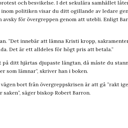
rotest och besvikelse. I det sekulära samhället låter
inom politiken visar du ditt ogillande av ledare ge
in avsky för övergreppen genom att utebli. Enligt Bar
an. ”Det innebär att lämna Kristi kropp, sakramenten,
a. Det är ett alldeles för högt pris att betala.”
et på ditt hjärtas djupaste längtan, då måste du stan
r som lämnar”, skriver han i boken.
vägen bort från övergreppskrisen är att gå ”rakt ig
er saken”, säger biskop Robert Barron.