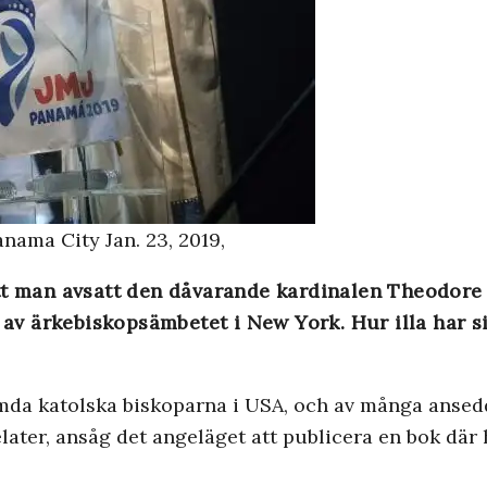
anama City Jan. 23, 2019,
tt man avsatt den dåvarande kardinalen Theodore 
v ärkebiskopsämbetet i New York. Hur illa har si
römda katolska biskoparna i USA, och av många anse
er, ansåg det angeläget att publicera en bok där ha