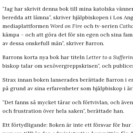
”Jag har skrivit denna bok till mina katolska vänne
beredda att lämna”, skriver hjälpbiskopen i Los An
mediaplattformen
Word on Fire
och tv-serien
Catho
kämpa – och att göra det för sin egen och sina fami
av dessa onskefull män”, skriver Barron.
Barrons korta nya bok har titeln
Letter to a Sufferi
biskop talar om sexövergreppskrisen”, och
publice
Strax innan boken lanserades berättade
Barron i e
på grund av sina erfarenheter som hjälpbiskop
i ä
”Det fanns så mycket tårar och förtvivlan, och även
och frustration över hela saken”, berättade han.
Ett förtydligande: Boken är inte ett försvar för h