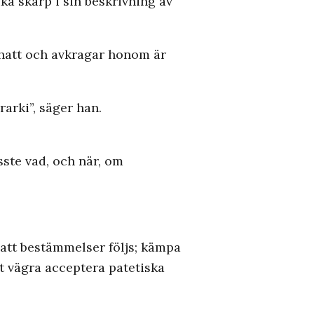
a skarp i sin beskrivning av
 hatt och avkragar honom är
arki”, säger han.
ste vad, och när, om
att bestämmelser följs; kämpa
t vägra acceptera patetiska