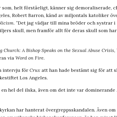
r som, helt förståeligt, känner sig demoraliserade, 
geles, Robert Barron, känd av miljontals katoliker ö
licism
. ”Det jag vädjar till mina bröder och systrar 
ljers skull, men framför allt för deras skull som har
ng Church: A Bishop Speaks on the Sexual Abuse Crisis
,
ras via
Word on Fire
.
n intervju för
Crux
att han hade bestämt
sig för att 
rkestiftet Los Angeles.
 en hel del ilska, även om det inte var dominerande 
ur kyrkan har hanterat övergreppsskandalen. Även om 