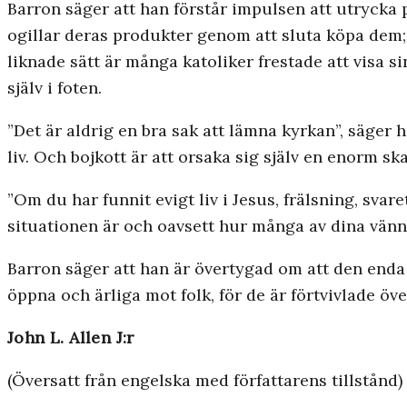
Barron säger att han förstår impulsen att utrycka p
ogillar deras produkter genom att sluta köpa dem; 
liknade sätt är många katoliker frestade att visa s
själv i foten.
”Det är aldrig en bra sak att lämna kyrkan”, säger h
liv. Och bojkott är att orsaka sig själv en enorm skad
”Om du har funnit evigt liv i Jesus, frälsning, svar
situationen är och oavsett hur många av dina vänne
Barron säger att han är övertygad om att den enda 
öppna och ärliga mot folk, för de är förtvivlade öv
John L. Allen J:r
(Översatt från engelska med författarens tillstånd)