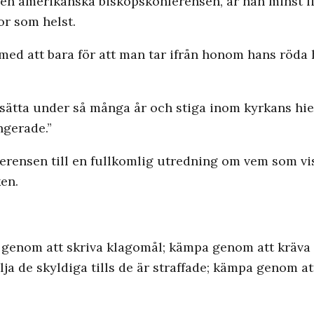
en amerikanska biskopskonferensen, är han minst lik
or som helst.
med att bara för att man tar ifrån honom hans röda
ätta under så många år och stiga inom kyrkans hier
ngerade.”
rensen till en fullkomlig utredning om vem som vis
en.
 genom att skriva klagomål; kämpa genom att kräva 
a de skyldiga tills de är straffade; kämpa genom at