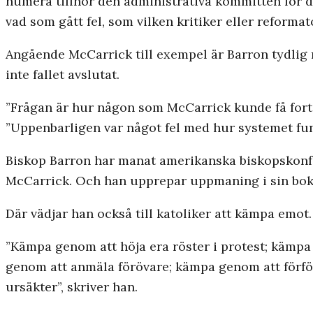
numera tillhör den administrativa kommittén för d
vad som gått fel, som vilken kritiker eller reformat
Angående McCarrick till exempel är Barron tydlig 
inte fallet avslutat.
”Frågan är hur någon som McCarrick kunde få forts
”Uppenbarligen var något fel med hur systemet fu
Biskop Barron har manat amerikanska biskopskonfe
McCarrick. Och han upprepar uppmaning i sin bok
Där vädjar han också till katoliker att kämpa emot.
”Kämpa genom att höja era röster i protest; kämpa
genom att anmäla förövare; kämpa genom att förfölj
ursäkter”, skriver han.