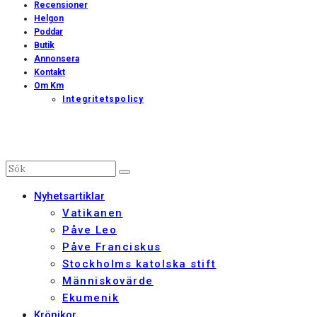
Recensioner
Helgon
Poddar
Butik
Annonsera
Kontakt
Om Km
Integritetspolicy
Nyhetsartiklar
Vatikanen
Påve Leo
Påve Franciskus
Stockholms katolska stift
Människovärde
Ekumenik
Krönikor