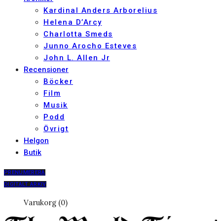
Kardinal Anders Arborelius
Helena D’Arcy
Charlotta Smeds
Junno Arocho Esteves
John L. Allen Jr
Recensioner
Böcker
Film
Musik
Podd
Övrigt
Helgon
Butik
PRENUMERERA
DIGITALT ARKIV
Varukorg (0)