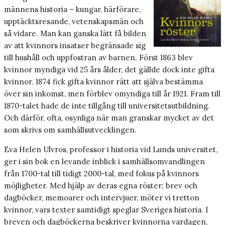
männens historia – kungar, härförare,
upptäcktsresande, vetenskapsmän och
så vidare. Man kan ganska lätt få bilden
av att kvinnors insatser begränsade sig
till hushåll och uppfostran av barnen. Först 1863 blev
kvinnor myndiga vid 25 års ålder, det gällde dock inte gifta
kvinnor. 1874 fick gifta kvinnor rätt att själva bestämma
över sin inkomst, men förblev omyndiga till år 1921. Fram till
1870-talet hade de inte tillgång till universitetsutbildning.
Och därför, ofta, osynliga när man granskar mycket av det
som skrivs om samhällsutvecklingen.
Eva Helen Ulvros, professor i historia vid Lunds universitet,
ger i sin bok en levande inblick i samhällsomvandlingen
från 1700-tal till tidigt 2000-tal, med fokus på kvinnors
möjligheter. Med hjälp av deras egna röster; brev och
dagböcker, memoarer och intervjuer, möter vi tretton
kvinnor, vars texter samtidigt speglar Sveriges historia. I
breven och dagböckerna beskriver kvinnorna vardagen,