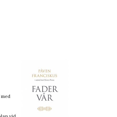
, med
lan vid