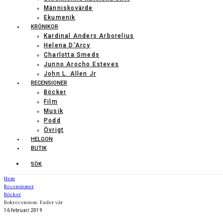
Människovärde
Ekumenik
KRÖNIKOR
Kardinal Anders Arborelius
Helena D’Arcy
Charlotta Smeds
Junno Arocho Esteves
John L. Allen Jr
RECENSIONER
Böcker
Film
Musik
Podd
Övrigt
HELGON
BUTIK
SÖK
Hem
Recensioner
Böcker
Bokrecension: Fader vår
16 februari 2019