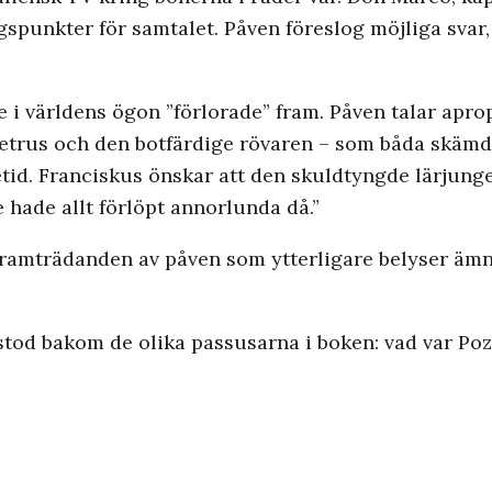
gspunkter för samtalet. Påven föreslog möjliga svar,
e i världens ögon ”förlorade” fram. Påven talar apr
trus och den botfärdige rövaren – som båda skämde
tid. Franciskus önskar att den skuldtyngde lärjungen 
 hade allt förlöpt annorlunda då.”
 framträdanden av påven som ytterligare belyser ämn
stod bakom de olika passusarna i boken: vad var Poz