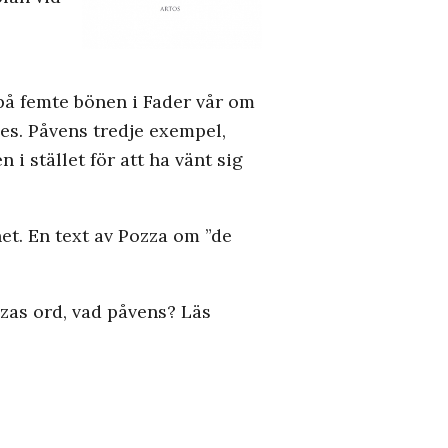
opå femte bönen i Fader vår om
s. Påvens tredje exempel,
i stället för att ha vänt sig
et. En text av Pozza om ”de
zas ord, vad påvens? Läs