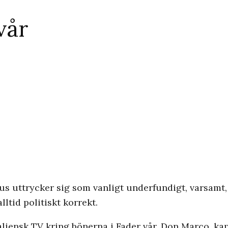
vår
iskus uttrycker sig som vanligt underfundigt, varsamt
ltid politiskt korrekt.
liensk TV kring bönerna i Fader vår. Don Marco, kap