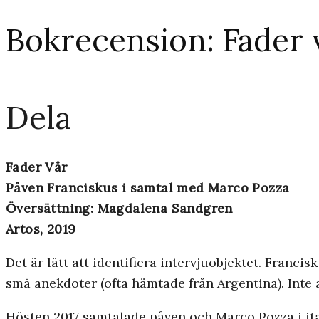
Bokrecension: Fader 
Dela
Fader Vår
Påven Franciskus i samtal med Marco Pozza
Översättning: Magdalena Sandgren
Artos, 2019
Det är lätt att identifiera intervjuobjektet. Franc
små anekdoter (ofta hämtade från Argentina). Inte al
Hösten 2017 samtalade påven och Marco Pozza i ita