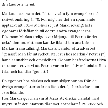
dels läsarorienterad.
Markus anses vara det äldsta av våra fyra evangelier och
skrivet omkring år 70. För mig blev det en spännande
upptäckt att i
Bara Markus
se just Markusevangeliets
egenart i förhållande till de tre andra evangelierna.
Eftersom Markus troligen var lärjunge till Petrus är det
också dennes röst man kanske ibland kan ana bakom
Markus framställning. Markus använder ofta adverbet
”genast”. Man får intrycket, att Jesus hos Markus/ Petrus (?)
handlar snabbt och omedelbart. Genom berättelserna i Nya
testamentet vet vi att Petrus var en impulsiv människa. Han
talar och handlar ”genast”!
En egenhet hos Markus och som skiljer honom från de
övriga evangelisterna är en liten detalj i berättelsen om
Jesu lidande.
Hos Markus ger man vin åt Jesus att dricka, blandat med
myrra, står det. Matteus däremot anspelar på Ps 69:22 och