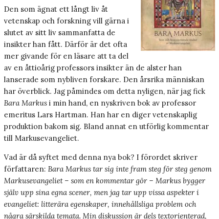
Den som ägnat ett långt liv åt
vetenskap och forskning vill gärna i
slutet av sitt liv sammanfatta de
insikter han fått. Därför är det ofta
mer givande för en läsare att ta del
av en åttioårig professors insikter än de alster han
lanserade som nybliven forskare. Den årsrika människan
har överblick. Jag påmindes om detta nyligen, när jag fick
Bara Markus
i min hand, en nyskriven bok av professor
emeritus Lars Hartman. Han har en diger vetenskaplig
produktion bakom sig. Bland annat en utförlig kommentar
till Markusevangeliet.
Vad är då syftet med denna nya bok? I förordet skriver
författaren:
Bara Markus tar sig inte fram steg för steg genom
Markusevangeliet – som en kommentar gör – Markus bygger
själv upp sina egna scener, men jag tar upp vissa aspekter i
evangeliet: litterära egenskaper, innehållsliga problem och
några särskilda temata. Min diskussion är dels textorienterad,