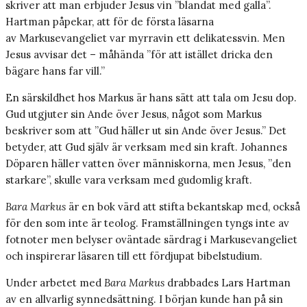
skriver att man erbjuder Jesus vin ”blandat med galla”.
Hartman påpekar, att för de första läsarna
av Markusevangeliet var myrravin ett delikatessvin. Men
Jesus avvisar det – måhända ”för att istället dricka den
bägare hans far vill.”
En särskildhet hos Markus är hans sätt att tala om Jesu dop.
Gud utgjuter sin Ande över Jesus, något som Markus
beskriver som att ”Gud häller ut sin Ande över Jesus.” Det
betyder, att Gud själv är verksam med sin kraft. Johannes
Döparen häller vatten över människorna, men Jesus, ”den
starkare”, skulle vara verksam med gudomlig kraft.
Bara Markus
är en bok värd att stifta bekantskap med, också
för den som inte är teolog. Framställningen tyngs inte av
fotnoter men belyser oväntade särdrag i Markusevangeliet
och inspirerar läsaren till ett fördjupat bibelstudium.
Under arbetet med
Bara Markus
drabbades Lars Hartman
av en allvarlig synnedsättning. I början kunde han på sin