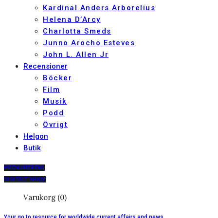
Kardinal Anders Arborelius
Helena D’Arcy
Charlotta Smeds
Junno Arocho Esteves
John L. Allen Jr
Recensioner
Böcker
Film
Musik
Podd
Övrigt
Helgon
Butik
PRENUMERERA
DIGITALT ARKIV
Varukorg (0)
Your go to resource for worldwide current affairs and news