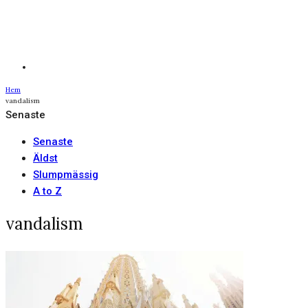
Hem
vandalism
Senaste
Senaste
Äldst
Slumpmässig
A to Z
vandalism