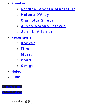
Krönikor
Kardinal Anders Arborelius
Helena D’Arcy
Charlotta Smeds
Junno Arocho Esteves
John L. Allen Jr
Recensioner
Böcker
Film
Musik
Podd
Övrigt
Helgon
Butik
PRENUMERERA
DIGITALT ARKIV
Varukorg (0)