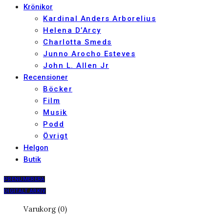
Krönikor
Kardinal Anders Arborelius
Helena D’Arcy
Charlotta Smeds
Junno Arocho Esteves
John L. Allen Jr
Recensioner
Böcker
Film
Musik
Podd
Övrigt
Helgon
Butik
PRENUMERERA
DIGITALT ARKIV
Varukorg (0)