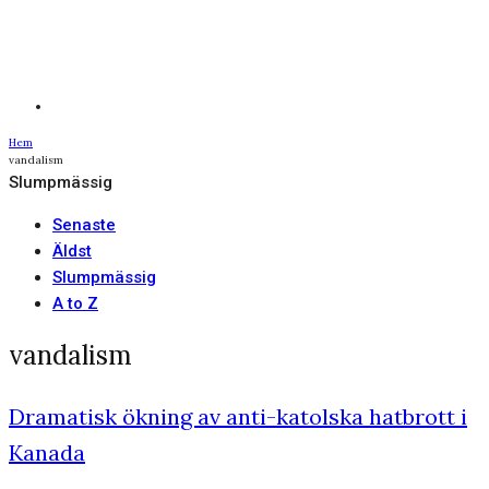
Hem
vandalism
Slumpmässig
Senaste
Äldst
Slumpmässig
A to Z
vandalism
Dramatisk ökning av anti-katolska hatbrott i
Kanada