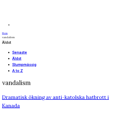
Hem
vandalism
Äldst
Senaste
Äldst
Slumpmässig
A to Z
vandalism
Dramatisk ökning av anti-katolska hatbrott i
Kanada