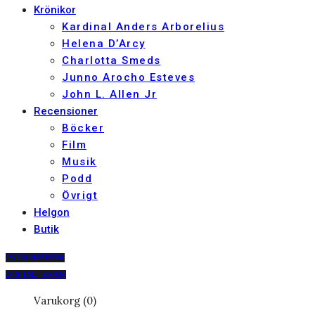
Krönikor
Kardinal Anders Arborelius
Helena D’Arcy
Charlotta Smeds
Junno Arocho Esteves
John L. Allen Jr
Recensioner
Böcker
Film
Musik
Podd
Övrigt
Helgon
Butik
PRENUMERERA
DIGITALT ARKIV
Varukorg (0)