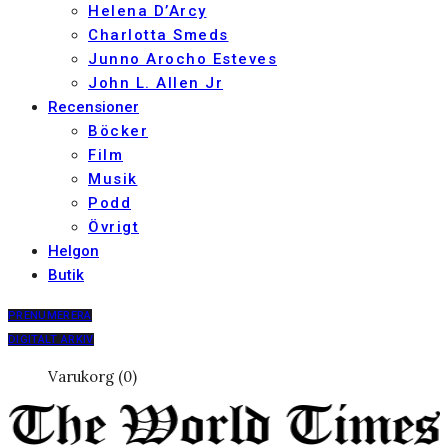
Helena D’Arcy
Charlotta Smeds
Junno Arocho Esteves
John L. Allen Jr
Recensioner
Böcker
Film
Musik
Podd
Övrigt
Helgon
Butik
PRENUMERERA
DIGITALT ARKIV
Varukorg (0)