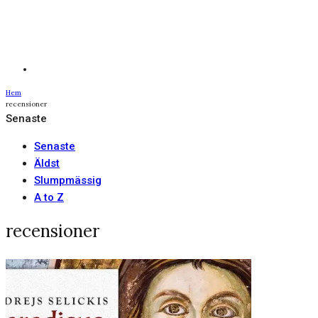
Hem
recensioner
Senaste
Senaste
Äldst
Slumpmässig
A to Z
recensioner