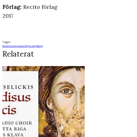
Förlag:
Recito förlag
2017
Taggar
böcker
recensioner
Teija Heljeberg
Relaterat