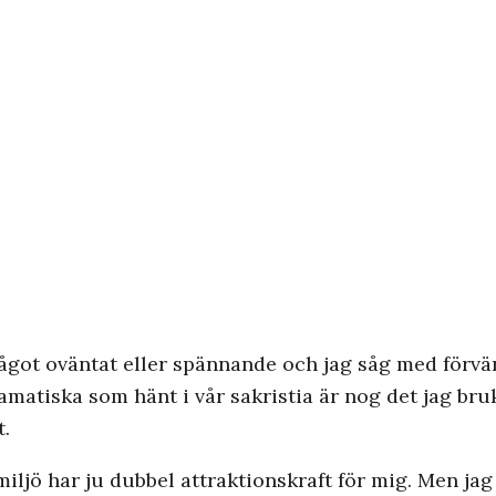
n något oväntat eller spännande och jag såg med förv
amatiska som hänt i vår sakristia är nog det jag bru
t.
iljö har ju dubbel attraktionskraft för mig. Men jag