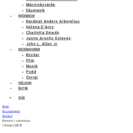
Människovärde
Ekumenik
KRÖNIKOR
Kardinal Anders Arborelius
Helena D’Arcy
Charlotta Smeds
Junno Arocho Esteves
John L. Allen Jr
RECENSIONER
Böcker
Film
Musik
Podd
Övrigt
HELGON
BUTIK
SÖK
Hem
Recensioner
Böcker
Mordet i sakristian
14 mars 2018