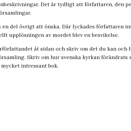
nbeskrivningar. Det är tydligt att författaren, den 
församlingar.
en del övrigt att önska. Där lyckades författaren int
llt upplösningen av mordet blev en besvikelse.
författandet åt sidan och skriv om det du kan och ha
g församling. Skriv om hur svenska kyrkan förändrats
n mycket intressant bok.