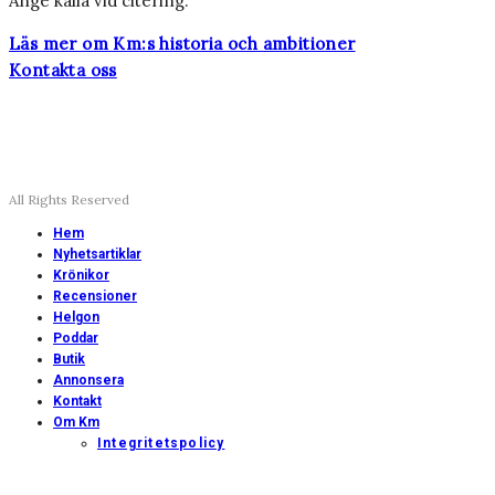
Ange källa vid citering.
Läs mer om Km:s historia och ambitioner
Kontakta oss
All Rights Reserved
Hem
Nyhetsartiklar
Krönikor
Recensioner
Helgon
Poddar
Butik
Annonsera
Kontakt
Om Km
Integritetspolicy