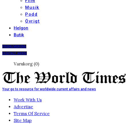
Film
Musik
Podd
Övrigt
Helgon
Butik
PRENUMERERA
DIGITALT ARKIV
Varukorg (0)
Your go to resource for worldwide current affairs and news
Work With Us
Advertise
Terms Of Service
Site Map