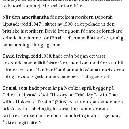
folkmord, vara nej. Men så är inte fallet.
När den amerikanska
förintelsehistorikern Deborah
Lipstadt, född 1947, i slutet av 1990-talet pekade ut den
brittiske historikern David Irving som förintelseförnekare
stämde han henne för förtal – eftersom Förintelsen, enligt
hans mening, aldrig ägt rum.
David Irving, född
1938, hade från början ett visst
anseende som militärhistoriker, men kom med åren att bli
alltmer extrem. Han har bland annat hävdat att nazisterna
aldrig använde gaskammare som avrättningsmetod.
Denial, som hade
premiär på Netflix i april, bygger på
Deborah Lipstadts bok ”History on Trial: My Day in Court
with a Holocaust Denier” (2005) och är en spännande men
också mycket obehaglig historia. Hur bemöter man
faktaresistensen hos en man som Irving utan att ge hans
åsikter legitimitet?