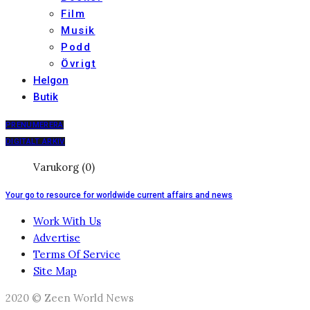
Film
Musik
Podd
Övrigt
Helgon
Butik
PRENUMERERA
DIGITALT ARKIV
Varukorg (0)
Your go to resource for worldwide current affairs and news
Work With Us
Advertise
Terms Of Service
Site Map
2020 © Zeen World News