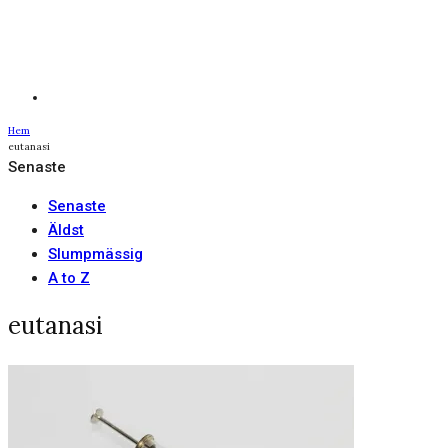
Hem
eutanasi
Senaste
Senaste
Äldst
Slumpmässig
A to Z
eutanasi