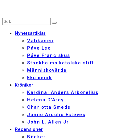
Nyhetsartiklar
Vatikanen
Påve Leo
Påve Franciskus
Stockholms katolska stift
Människovärde
Ekumenik
Krönikor
Kardinal Anders Arborelius
Helena D’Arcy
Charlotta Smeds
Junno Arocho Esteves
John L. Allen Jr
Recensioner
Böcker