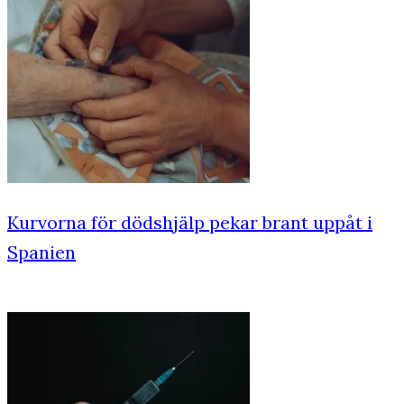
Kurvorna för dödshjälp pekar brant uppåt i
Spanien