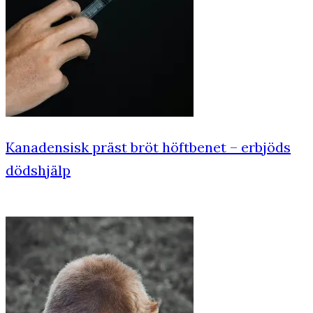
Kanadensisk präst bröt höftbenet – erbjöds
dödshjälp