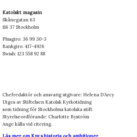
Katolskt magasin
Skånegatan 63
116 37 Stockholm
Plusgiro: 36 99 30-3
Bankgiro: 417-4926
Swish: 123 558 92 88
Chefredaktör och ansvarig utgivare: Helena D’Arcy
Utges av Stiftelsen Katolsk Kyrkotidning
som tidning för Stockholms katolska stift.
Styrelseordförande: Charlotte Byström
Ange källa vid citering.
Läs mer om Km:s historia och ambitioner