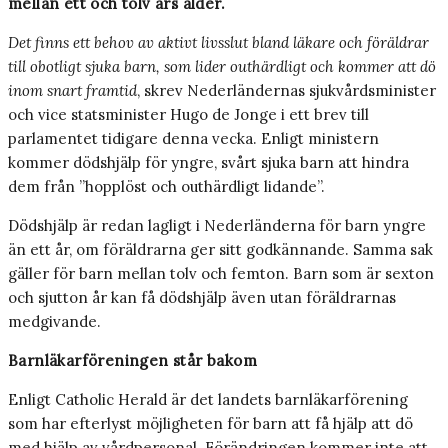
mellan ett och tolv års ålder.
Det finns ett behov av aktivt livsslut bland läkare och föräldrar
till obotligt sjuka barn, som lider outhärdligt och kommer att dö
inom snart framtid
, skrev Nederländernas sjukvårdsminister
och vice statsminister Hugo de Jonge i ett brev till
parlamentet tidigare denna vecka. Enligt ministern
kommer dödshjälp för yngre, svårt sjuka barn att hindra
dem från ”hopplöst och outhärdligt lidande”.
Dödshjälp är redan lagligt i Nederländerna för barn yngre
än ett år, om föräldrarna ger sitt godkännande. Samma sak
gäller för barn mellan tolv och femton. Barn som är sexton
och sjutton år kan få dödshjälp även utan föräldrarnas
medgivande.
Barnläkarföreningen står bakom
Enligt Catholic Herald är det landets barnläkarförening
som har efterlyst möjligheten för barn att få hjälp att dö
med hjälp av vårdpersonal. Förändringen kommer inte att