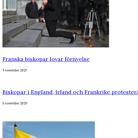
Franska biskopar lovar förnyelse
9 november 2021
Biskopar i England, Irland och Frankrike proteste
5 november 2020