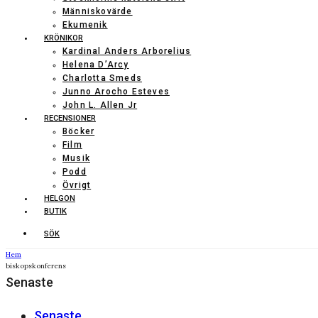
Människovärde
Ekumenik
KRÖNIKOR
Kardinal Anders Arborelius
Helena D’Arcy
Charlotta Smeds
Junno Arocho Esteves
John L. Allen Jr
RECENSIONER
Böcker
Film
Musik
Podd
Övrigt
HELGON
BUTIK
SÖK
Hem
biskopskonferens
Senaste
Senaste