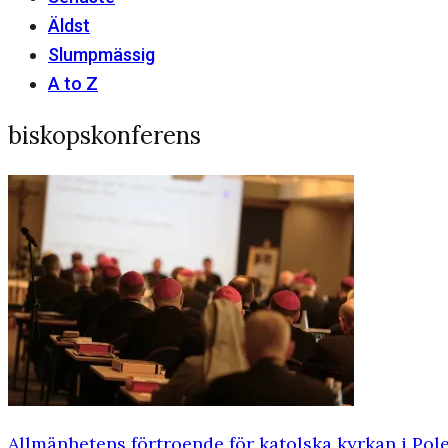
Äldst
Slumpmässig
A to Z
biskopskonferens
Allmänhetens förtroende för katolska kyrkan i Pol