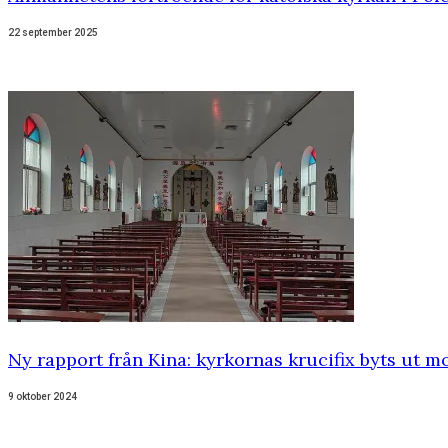
22 september 2025
Ny rapport från Kina: kyrkornas krucifix byts ut mo
9 oktober 2024