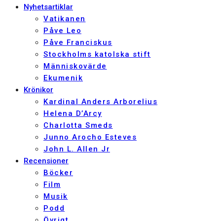
Nyhetsartiklar
Vatikanen
Påve Leo
Påve Franciskus
Stockholms katolska stift
Människovärde
Ekumenik
Krönikor
Kardinal Anders Arborelius
Helena D’Arcy
Charlotta Smeds
Junno Arocho Esteves
John L. Allen Jr
Recensioner
Böcker
Film
Musik
Podd
Övrigt