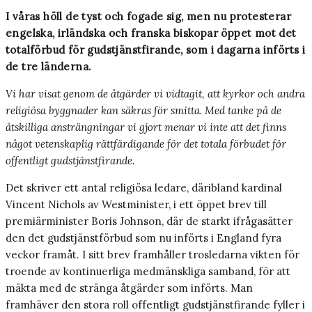
I våras höll de tyst och fogade sig, men nu protesterar
engelska, irländska och franska biskopar öppet mot det
totalförbud för gudstjänstfirande, som i dagarna införts i
de tre länderna.
Vi har visat genom de åtgärder vi vidtagit, att kyrkor och andra
religiösa byggnader kan säkras för smitta. Med tanke på de
åtskilliga ansträngningar vi gjort menar vi inte att det finns
något vetenskaplig rättfärdigande för det totala förbudet för
offentligt gudstjänstfirande.
Det skriver ett antal religiösa ledare, däribland kardinal
Vincent Nichols av Westminister, i ett öppet brev till
premiärminister Boris Johnson, där de starkt ifrågasätter
den det gudstjänstförbud som nu införts i England fyra
veckor framåt. I sitt brev framhåller trosledarna vikten för
troende av kontinuerliga medmänskliga samband, för att
mäkta med de stränga åtgärder som införts. Man
framhäver den stora roll offentligt gudstjänstfirande fyller i