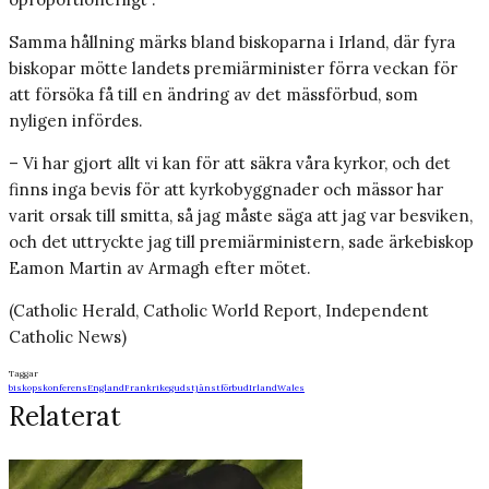
Samma hållning märks bland biskoparna i Irland, där fyra
biskopar mötte landets premiärminister förra veckan för
att försöka få till en ändring av det mässförbud, som
nyligen infördes.
– Vi har gjort allt vi kan för att säkra våra kyrkor, och det
finns inga bevis för att kyrkobyggnader och mässor har
varit orsak till smitta, så jag måste säga att jag var besviken,
och det uttryckte jag till premiärministern, sade ärkebiskop
Eamon Martin av Armagh efter mötet.
(Catholic Herald, Catholic World Report, Independent
Catholic News)
Taggar
biskopskonferens
England
Frankrike
gudstjänstförbud
Irland
Wales
Relaterat