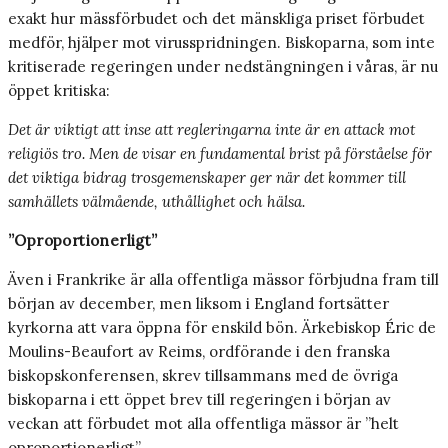
exakt hur mässförbudet och det mänskliga priset förbudet
medför, hjälper mot virusspridningen. Biskoparna, som inte
kritiserade regeringen under nedstängningen i våras, är nu
öppet kritiska:
Det är viktigt att inse att regleringarna inte är en attack mot
religiös tro. Men de visar en fundamental brist på förståelse för
det viktiga bidrag trosgemenskaper ger när det kommer till
samhällets välmående, uthållighet och hälsa.
”Oproportionerligt”
Även i Frankrike är alla offentliga mässor förbjudna fram till
början av december, men liksom i England fortsätter
kyrkorna att vara öppna för enskild bön. Ärkebiskop Éric de
Moulins-Beaufort av Reims, ordförande i den franska
biskopskonferensen, skrev tillsammans med de övriga
biskoparna i ett öppet brev till regeringen i början av
veckan att förbudet mot alla offentliga mässor är ”helt
oproportionerligt”.