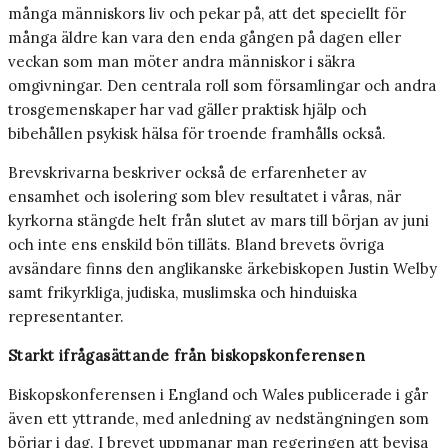
många människors liv och pekar på, att det speciellt för
många äldre kan vara den enda gången på dagen eller
veckan som man möter andra människor i säkra
omgivningar. Den centrala roll som församlingar och andra
trosgemenskaper har vad gäller praktisk hjälp och
bibehållen psykisk hälsa för troende framhålls också.
Brevskrivarna beskriver också de erfarenheter av
ensamhet och isolering som blev resultatet i våras, när
kyrkorna stängde helt från slutet av mars till början av juni
och inte ens enskild bön tilläts. Bland brevets övriga
avsändare finns den anglikanske ärkebiskopen Justin Welby
samt frikyrkliga, judiska, muslimska och hinduiska
representanter.
Starkt ifrågasättande från biskopskonferensen
Biskopskonferensen i England och Wales publicerade i går
även ett yttrande, med anledning av nedstängningen som
börjar i dag. I brevet uppmanar man regeringen att bevisa