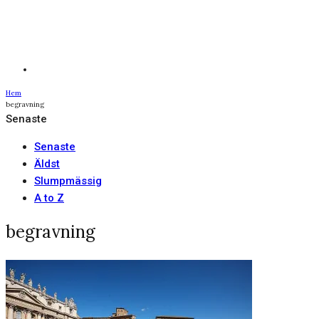
Hem
begravning
Senaste
Senaste
Äldst
Slumpmässig
A to Z
begravning