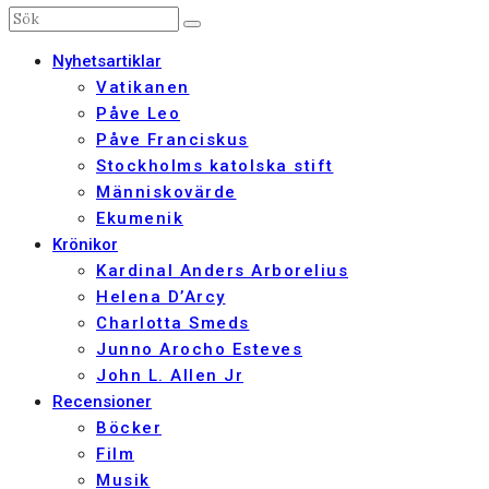
Nyhetsartiklar
Vatikanen
Påve Leo
Påve Franciskus
Stockholms katolska stift
Människovärde
Ekumenik
Krönikor
Kardinal Anders Arborelius
Helena D’Arcy
Charlotta Smeds
Junno Arocho Esteves
John L. Allen Jr
Recensioner
Böcker
Film
Musik