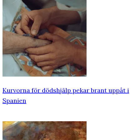
Kurvorna för dödshjälp pekar brant uppåt i
Spanien