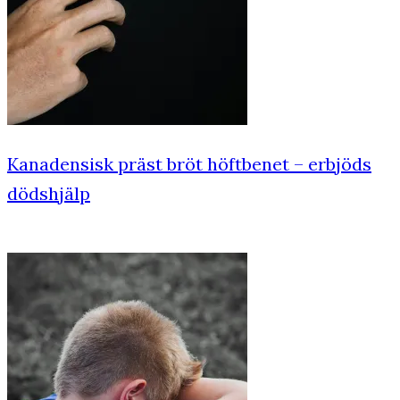
Kanadensisk präst bröt höftbenet – erbjöds
dödshjälp