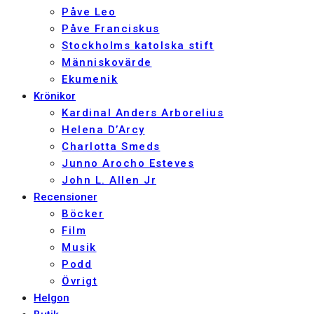
Påve Leo
Påve Franciskus
Stockholms katolska stift
Människovärde
Ekumenik
Krönikor
Kardinal Anders Arborelius
Helena D’Arcy
Charlotta Smeds
Junno Arocho Esteves
John L. Allen Jr
Recensioner
Böcker
Film
Musik
Podd
Övrigt
Helgon