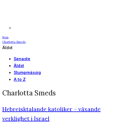
Hem
Charlotta Smeds
Äldst
Senaste
Äldst
Slumpmässig
A to Z
Charlotta Smeds
Hebreisktalande katoliker – växande
verklighet i Israel