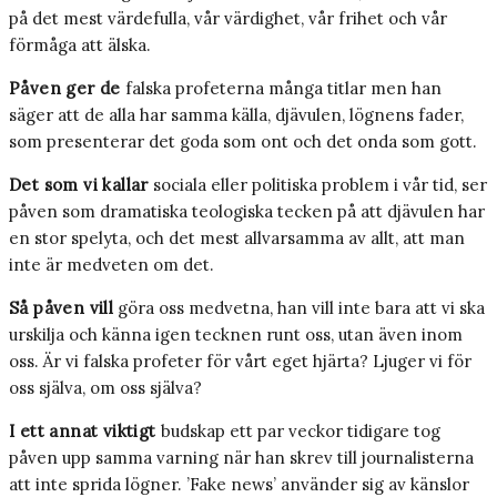
på det mest värdefulla, vår värdighet, vår frihet och vår
förmåga att älska.
Påven ger de
falska profeterna många titlar men han
säger att de alla har samma källa, djävulen, lögnens fader,
som presenterar det goda som ont och det onda som gott.
Det som vi kallar
sociala eller politiska problem i vår tid, ser
påven som dramatiska teologiska tecken på att djävulen har
en stor spelyta, och det mest allvarsamma av allt, att man
inte är medveten om det.
Så påven vill
göra oss medvetna, han vill inte bara att vi ska
urskilja och känna igen tecknen runt oss, utan även inom
oss. Är vi falska profeter för vårt eget hjärta? Ljuger vi för
oss själva, om oss själva?
I ett annat viktigt
budskap ett par veckor tidigare tog
påven upp samma varning när han skrev till journalisterna
att inte sprida lögner. ’Fake news’ använder sig av känslor