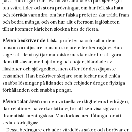
påsk. Han utgår från Jesu allvarsamma ord på Oljeberget
om svåra tider och stora prövningar, om hur folk ska hata
och förråda varandra, om hur falska profeter ska träda fram
och bedra många, och om hur allt eftersom laglösheten
tilltar kommer kärleken slockna hos de flesta.
Påven beskriver de
falska profeterna och kallar dem
ömsom ormtjusare, ömsom skojare eller bedragare. Han
säger att de utnyttjar människornas känslor för att göra
dem till slavar, med njutning och nöjen, bländade av
illusioner och självgodhet, men offer för den djupaste
ensamhet. Han beskriver skojare som lockar med enkla
snabba lösningar på lidandet och erbjuder droger, flyktiga
förhållanden och snabba pengar.
Påven talar även
om den virtuella verklighetens bedrägeri,
där relationerna verkar lättare, för att sen visa sig vara
dramatiskt meningslösa. Man lockas med fåfänga för att
sedan förlöjligas:
– Dessa bedragare erbjuder värdelösa saker, och berövar en