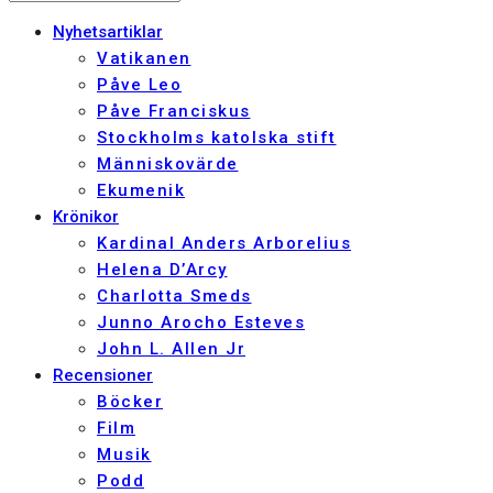
Nyhetsartiklar
Vatikanen
Påve Leo
Påve Franciskus
Stockholms katolska stift
Människovärde
Ekumenik
Krönikor
Kardinal Anders Arborelius
Helena D’Arcy
Charlotta Smeds
Junno Arocho Esteves
John L. Allen Jr
Recensioner
Böcker
Film
Musik
Podd