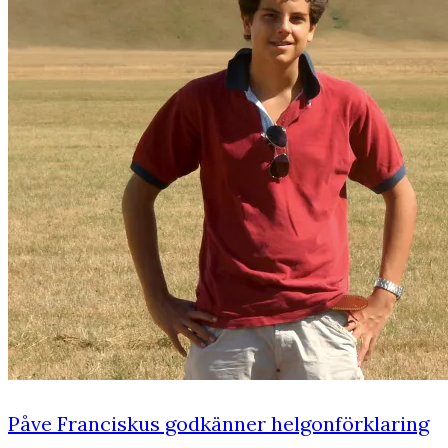
Påve Franciskus godkänner helgonförklaring