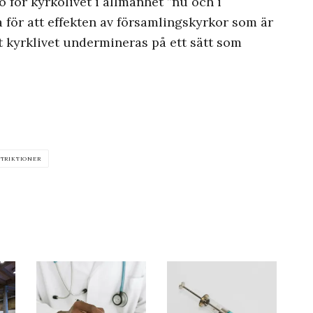
o för kyrkolivet i allmänhet ”nu och i
 för att effekten av församlingskyrkor som är
tt kyrklivet undermineras på ett sätt som
STRIKTIONER