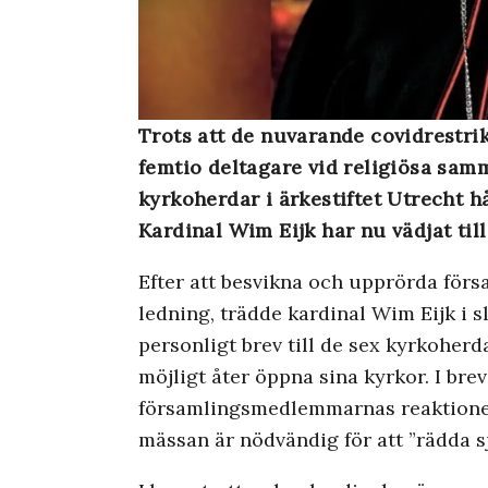
Trots att de nuvarande covidrestrik
femtio deltagare vid religiösa sam
kyrkoherdar i ärkestiftet Utrecht h
Kardinal Wim Eijk har nu vädjat til
Efter att besvikna och upprörda förs
ledning, trädde kardinal Wim Eijk i s
personligt brev till de sex kyrkoher
möjligt åter öppna sina kyrkor. I brev
församlingsmedlemmarnas reaktione
mässan är nödvändig för att ”rädda sj