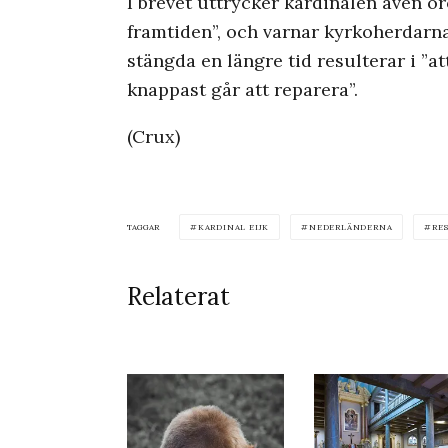
I brevet uttrycker kardinalen även or
framtiden”, och varnar kyrkoherdarna
stängda en längre tid resulterar i ”a
knappast går att reparera”.
(Crux)
TAGGAR
KARDINAL EIJK
NEDERLÄNDERNA
RE
Relaterat