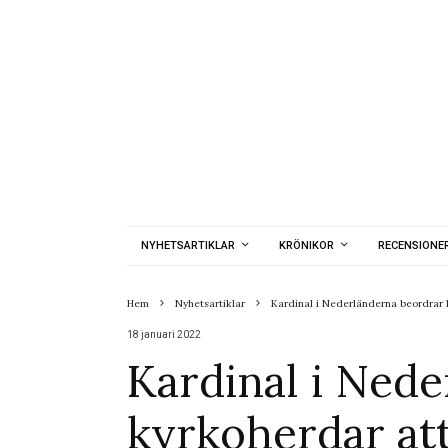
NYHETSARTIKLAR
KRÖNIKOR
RECENSIONE
Hem
Nyhetsartiklar
Kardinal i Nederländerna beordrar 
18 januari 2022
Kardinal i Ned
kyrkoherdar at