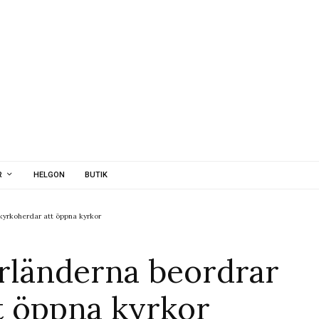
R
HELGON
BUTIK
kyrkoherdar att öppna kyrkor
erländerna beordrar
t öppna kyrkor