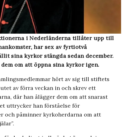
tionerna i Nederländerna tillåter upp till
mankomster, har sex av fyrtiotvå
ållit sina kyrkor stängda sedan december.
l dem om att öppna sina kyrkor igen.
amlingsmedlemmar hört av sig till stiftets
lutet av förra veckan in och skrev ett
darna, där han ålägger dem om att snarast
et uttrycker han förståelse för
r och påminner kyrkoherdarna om att
älar”.