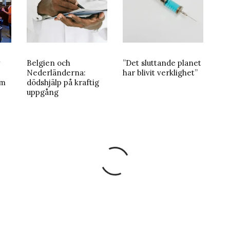
v
Belgien och
”Det sluttande planet
Nederländerna:
har blivit verklighet”
om
dödshjälp på kraftig
uppgång