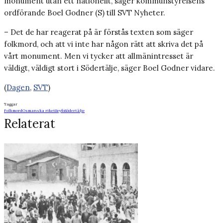
monument utan ett nationellt, säger kommunstyrelsens
ordförande Boel Godner (S) till SVT Nyheter.
– Det de har reagerat på är förstås texten som säger
folkmord, och att vi inte har någon rätt att skriva det på
vårt monument. Men vi tycker att allmänintresset är
väldigt, väldigt stort i Södertälje, säger Boel Godner vidare.
(
Dagen
,
SVT
)
Taggar
Folkmord
Osmanska riket
Seyfo
Södertälje
Relaterat