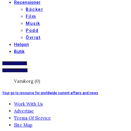
Recensioner
Böcker
Film
Musik
Podd
Övrigt
Helgon
Butik
PRENUMERERA
DIGITALT ARKIV
Varukorg (0)
Your go to resource for worldwide current affairs and news
Work With Us
Advertise
Terms Of Service
Site Map