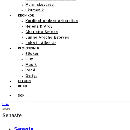
Människovärde
Ekumenik
KRÖNIKOR
Kardinal Anders Arborelius
Helena D’Arcy
Charlotta Smeds
Junno Arocho Esteves
John L. Allen Jr
RECENSIONER
Böcker
Film
Musik
Podd
Övrigt
HELGON
BUTIK
SÖK
Hem
Seyfo
Senaste
Senaste