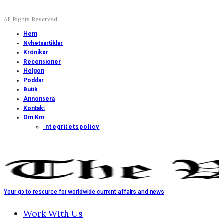
All Rights Reserved
Hem
Nyhetsartiklar
Krönikor
Recensioner
Helgon
Poddar
Butik
Annonsera
Kontakt
Om Km
Integritetspolicy
Your go to resource for worldwide current affairs and news
Work With Us