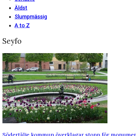
Äldst
Slumpmässig
A to Z
Seyfo
Södertälje kommun överklagar stopp för monument