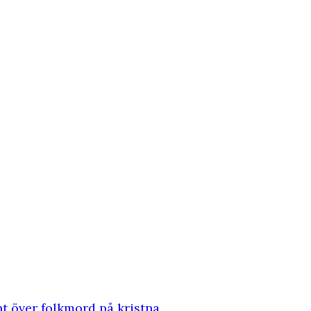
 över folkmord på kristna